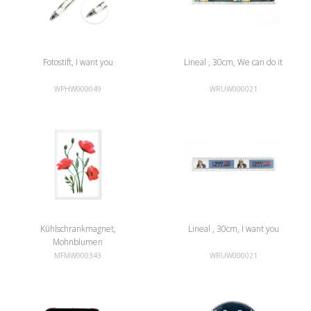
Fotostift, I want you
Lineal , 30cm, We can do it
WPHW000049
WRUW000021
Kühlschrankmagnet,
Lineal , 30cm, I want you
Mohnblumen
MFMW000343
WRUW000021