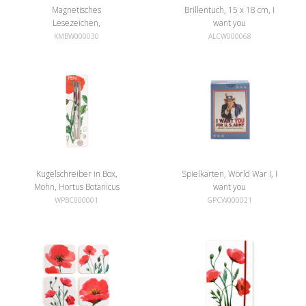
Magnetisches
Brillentuch, 15 x 18 cm, I
Lesezeichen,
want you
Mohnblumen
KMBW000030
ALCW000068
Kugelschreiber in Box,
Spielkarten, World War I, I
Mohn, Hortus Botanicus
want you
WPBC000001
GPCW000021