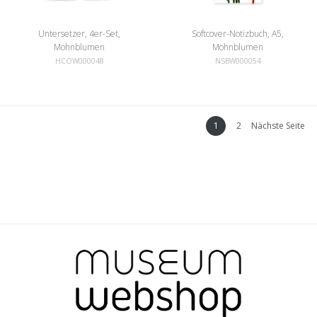
Untersetzer, 4er-Set,
Softcover-Notizbuch, A5,
Mohnblumen
Mohnblumen
HCOW000048
NSBW000054
1
2
Nächste Seite