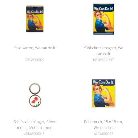
Spielkarten, We can do it
Kühlschrankmagnet, We
can do it
GPCW000022
MFMW000337
Schlüsselanhänger, Silver
Brillentuch, 15 x 18 cm,
metall, Mohn blumen
We can do it
AKMW000013
ALCW000067