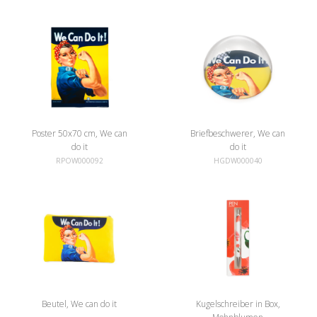
Poster 50x70 cm, We can
Briefbeschwerer, We can
do it
do it
RPOW000092
HGDW000040
Beutel, We can do it
Kugelschreiber in Box,