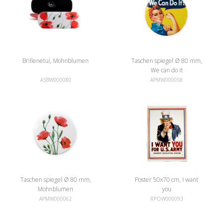
Brillenetui, Mohnblumen
Taschen spiegel Ø 80 mm,
We can do it
ASBW000080
APMW000058
Taschen spiegel Ø 80 mm,
Poster 50x70 cm, I want
Mohnblumen
you
APMW000062
RPOW000093