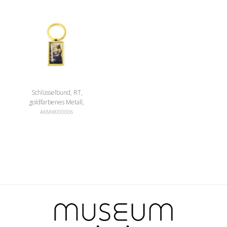
Schlüsselbund, RT,
goldfarbenes Metall,
Milchmädchen Vermeer
AKMW000006