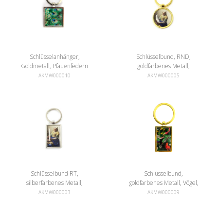
Schlüsselanhänger,
Schlüsselbund, RND,
Goldmetall, Pfauenfedern
goldfarbenes Metall,
Milchmädchen Vermeer
AKMW000010
AKMW000005
Schlüsselbund RT,
Schlüsselbund,
silberfarbenes Metall,
goldfarbenes Metall, Vögel,
Milchmädchen Vermeer
Teylers Museum
AKMW000003
AKMW000009