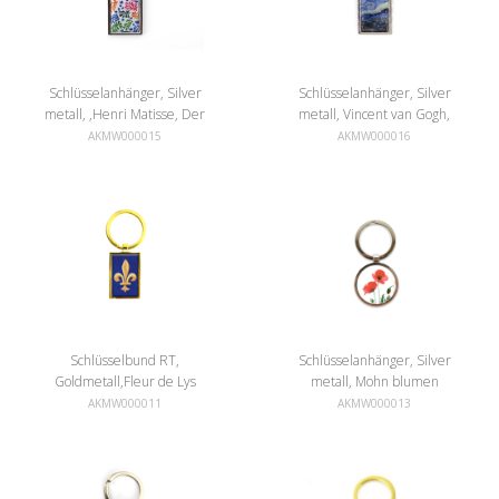
Schlüsselanhänger, Silver
Schlüsselanhänger, Silver
metall, ,Henri Matisse, Der
metall, Vincent van Gogh,
Papagei und die
Sterrennacht
AKMW000015
AKMW000016
Meerjungfrau
Schlüsselbund RT,
Schlüsselanhänger, Silver
Goldmetall,Fleur de Lys
metall, Mohn blumen
AKMW000011
AKMW000013