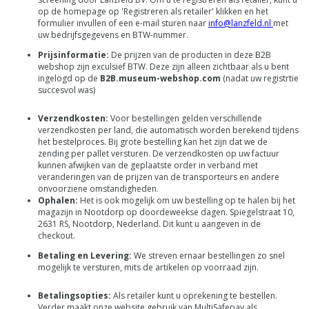
op de homepage op 'Registreren als retailer' klikken en het
formulier invullen of een e-mail sturen naar
info@lanzfeld.nl
met
uw bedrijfsgegevens en BTW-nummer.
Prijsinformatie:
De prijzen van de producten in deze B2B
webshop zijn exculsief BTW. Deze zijn alleen zichtbaar als u bent
ingelogd op de
B2B.museum-webshop.com
(nadat uw registrtie
succesvol was)
Verzendkosten:
Voor bestellingen gelden verschillende
verzendkosten per land, die automatisch worden berekend tijdens
het bestelproces. Bij grote bestelling kan het zijn dat we de
zending per pallet versturen. De verzendkosten op uw factuur
kunnen afwijken van de geplaatste order in verband met
veranderingen van de prijzen van de transporteurs en andere
onvoorziene omstandigheden.
Ophalen:
Het is ook mogelijk om uw bestelling op te halen bij het
magazijn in Nootdorp op doordeweekse dagen. Spiegelstraat 10,
2631 RS, Nootdorp, Nederland. Dit kunt u aangeven in de
checkout.
Betaling en Levering:
We streven ernaar bestellingen zo snel
mogelijk te versturen, mits de artikelen op voorraad zijn.
Betalingsopties:
Als retailer kunt u oprekening te bestellen.
Verder maakt onze website gebruik van MultiSafepay als