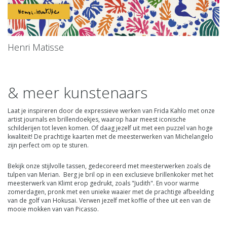
Henri Matisse
& meer kunstenaars
Laat je inspireren door de expressieve werken van
Frida Kahlo
met onze
artist journals
en
brillendoekjes
, waarop haar meest iconische
schilderijen tot leven komen. Of daag jezelf uit met
een puzzel
van hoge
kwaliteit! De
prachtige kaarten met de meesterwerken van Michelangelo
zijn perfect om op te sturen.
Bekijk onze
stijlvolle tassen, gedecoreerd met meesterwerken zoals de
tulpen van
Merian.
Berg je bril op in een exclusieve
brillenkoker
met het
meesterwerk van
Klimt
erop gedrukt,
zoals "Judith"
. En voor warme
zomerdagen, pronk met een
unieke waaier met de prachtige afbeelding
van de golf van Hokusai
. Verwen jezelf met koffie of thee uit een van de
mooie mokken van van Picasso.