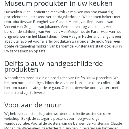
Museum produkten in uw keuken
Uw keuken kunt u opfleuren met vrolijke
mokken
van hoogwaardig
porcelein: een uitstekend verjaardagskadootje. We hebben bekers met
reproducties van Breughel, van Claude Monet, van Rembrandt, van
Vincent van Gogh en van Johannes Vermeer en nog veel meer. Het
beroemde schilderij van Vermeer: Het Meisje met de Parel, waarvan het
originele werk in het Mauritshuis in Den Haag in Nederland hangt, is een
absolute favoriet voor allerlei produkten waaronder de mok. Maar een
bonte verzameling mokken van beroemde kunstenaars staat ook leuk in
uw servieskast en op tafel.
Delfts blauw handgeschilderde
produkten
Wat ook een trend is zijn de produkten van Delfts Blauw porcelein: We
hebben mooie handgeschilderde vazen en borden in onze collectie, klik
hier
om naar de categorie te gaan. Ook aardewerke onderzetters met
tinnen rand zijn te leveren.
Voor aan de muur
Wij hebben een steeds groter wordende collectie posters in onze
webshop. Bekijk de categorie posters voor hoogwaardige
wanddecoratie. Vooral de posters van de beroemde kunstenaar Claude
Monet, de
Waterlelies
, geschilderd in zijn tuin in Giverny zijn bijzonder