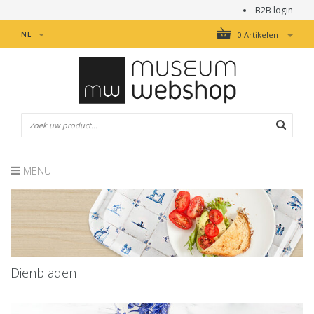
B2B login
NL
0 Artikelen
MENU
Dienbladen