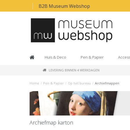
B2B Museum Webshop
Huis & Deco
Pen & Papier
Access
LEVERING BINNEN 4 WERKDAGEN
Home
/
Pen & Papier
/
Op het bureau
/
Archiefmappen
Archiefmap karton