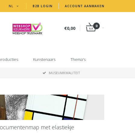
NL
B2B LOGIN
ACCOUNT AANMAKEN
0
€0,00
producties
Kunstenaars
Thema's
MUSEUMKWALITEIT
ocumentenmap met elastiekje