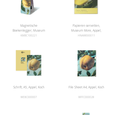
Magnetische
Papieren servetten,
Boekenlegger, Museum
Museum More, Appel,
More, Appel, Koch
Koch
KMBC100221
HNAW000011
Schrift, A5, Appel, Koch
File Sheet A4, Appel, Koch
WEBC000007
WFFC000028