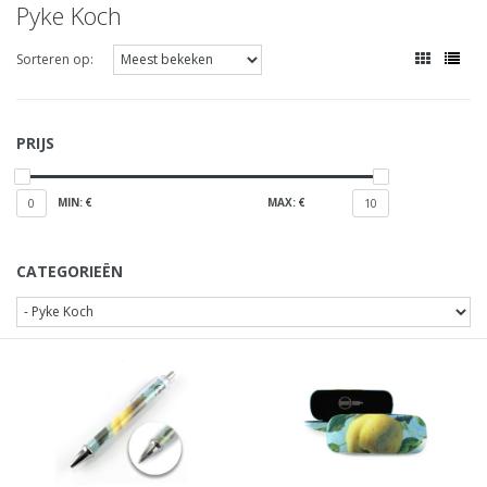
Pyke Koch
Sorteren op:
PRIJS
MIN: €
MAX: €
0
10
CATEGORIEËN