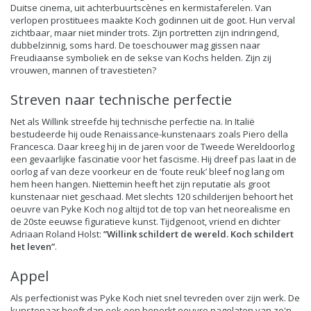
Duitse cinema, uit achterbuurtscènes en kermistaferelen. Van
verlopen prostituees maakte Koch godinnen uit de goot. Hun verval
zichtbaar, maar niet minder trots. Zijn portretten zijn indringend,
dubbelzinnig, soms hard. De toeschouwer mag gissen naar
Freudiaanse symboliek en de sekse van Kochs helden. Zijn zij
vrouwen, mannen of travestieten?
Streven naar technische perfectie
Net als Willink streefde hij technische perfectie na. In Italië
bestudeerde hij oude Renaissance-kunstenaars zoals Piero della
Francesca. Daar kreeg hij in de jaren voor de Tweede Wereldoorlog
een gevaarlijke fascinatie voor het fascisme. Hij dreef pas laat in de
oorlog af van deze voorkeur en de ‘foute reuk’ bleef nog lang om
hem heen hangen. Niettemin heeft het zijn reputatie als groot
kunstenaar niet geschaad. Met slechts 120 schilderijen behoort het
oeuvre van Pyke Koch nog altijd tot de top van het neorealisme en
de 20ste eeuwse figuratieve kunst. Tijdgenoot, vriend en dichter
Adriaan Roland Holst:
”Willink schildert de wereld. Koch schildert
het leven”
.
Appel
Als perfectionist was Pyke Koch niet snel tevreden over zijn werk. De
kunstenaar heeft dan ook een beperkt oeuvre nagelaten van zo'n