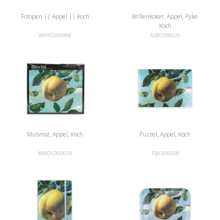
Fotopen || Appel || Koch
Brillenkoker, Appel, Pyke
Koch
WPHC000098
ASBC000025
Muismat, Appel, Koch
Puzzel, Appel, Koch
WMOC000019
TSJC000008