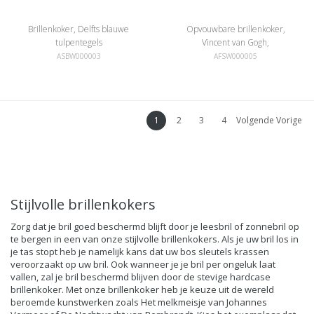
Brillenkoker, Delfts blauwe
Opvouwbare brillenkoker,
tulpentegels
Vincent van Gogh,
Amandelbloesem
ASBW000003
AFSW000005
1
2
3
4
Volgende Vorige
Stijlvolle brillenkokers
Zorg dat je bril goed beschermd blijft door je leesbril of zonnebril op
te bergen in een van onze stijlvolle brillenkokers. Als je uw bril los in
je tas stopt heb je namelijk kans dat uw bos sleutels krassen
veroorzaakt op uw bril. Ook wanneer je je bril per ongeluk laat
vallen, zal je bril beschermd blijven door de stevige hardcase
brillenkoker. Met onze brillenkoker heb je keuze uit de wereld
beroemde kunstwerken zoals Het melkmeisje van
Johannes