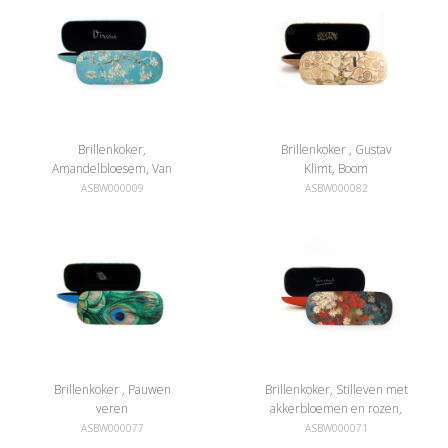
Brillenkoker,
Brillenkoker , Gustav
Amandelbloesem, Van
Klimt, Boom
Gogh
ASBW000009
ASBW000082
Brillenkoker , Pauwen
Brillenkoker, Stilleven met
veren
akkerbloemen en rozen,
Van Gogh
ASBW000077
ASBW000071