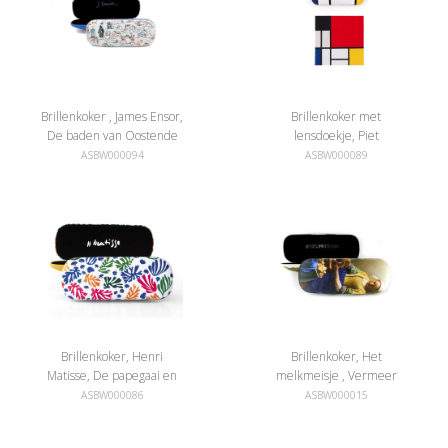
Brillenkoker , James Ensor,
Brillenkoker met
De baden van Oostende
lensdoekje, Piet
Mondriaan
ASBW000094
ASBW000089
Brillenkoker, Henri
Brillenkoker, Het
Matisse, De papegaai en
melkmeisje , Vermeer
de zeemeermin
ASBW000086
ASBW000015