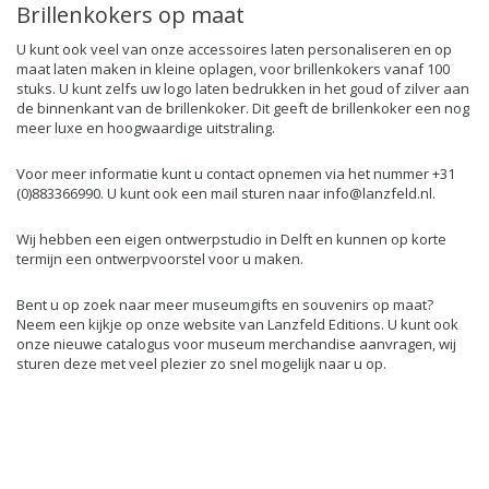
Brillenkokers op maat
U kunt ook veel van onze accessoires laten personaliseren en op
maat laten maken in kleine oplagen, voor brillenkokers vanaf 100
stuks. U kunt zelfs uw logo laten bedrukken in het goud of zilver aan
de binnenkant van de brillenkoker. Dit geeft de brillenkoker een nog
meer luxe en hoogwaardige uitstraling.
Voor meer informatie kunt u contact opnemen via het nummer +31
(0)883366990. U kunt ook een mail sturen naar
info@lanzfeld.nl
.
Wij hebben een eigen ontwerpstudio in Delft en kunnen op korte
termijn een ontwerpvoorstel voor u maken.
Bent u op zoek naar meer museumgifts en souvenirs op maat?
Neem een kijkje op
onze website van Lanzfeld Editions
. U kunt ook
onze nieuwe catalogus voor museum merchandise aanvragen, wij
sturen deze met veel plezier zo snel mogelijk naar u op.