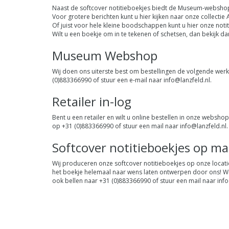
Naast de softcover notitieboekjes biedt de Museum-webshop
Voor grotere berichten kunt u hier kijken naar onze collectie
Of juist voor hele kleine boodschappen kunt u hier onze noti
Wilt u een boekje om in te tekenen of schetsen, dan bekijk da
Museum Webshop
Wij doen ons uiterste best om bestellingen de volgende we
(0)883366990 of stuur een e-mail naar
info@lanzfeld.nl
.
Retailer in-log
Bent u een retailer en wilt u online bestellen in onze websho
op +31 (0)883366990 of stuur een mail naar
info@lanzfeld.nl
.
Softcover notitieboekjes op m
Wij produceren onze softcover notitieboekjes op onze locatie
het boekje helemaal naar wens laten ontwerpen door ons! Wij
ook bellen naar +31 (0)883366990 of stuur een mail naar
info