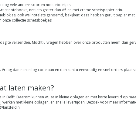
 nog vele andere soorten notitieboekjes.
 Artist notebooks, net iets groter dan A5 en met creme schetspapier erin.
tieblokjes, ook wel notelets genoemd, bekijken: deze hebben geruit papier met 
n onze collectie schetsboekjes.
rkdag te verzenden. Mocht u vragen hebben over onze producten neem dan ger
p. Vraag dan een in log code aan en dan kunt u eenvoudig en snel orders plaatse
aat laten maken?
 in Delft. Daarom kunnen wij ze in kleine oplagen en met korte levertijd op m
 werken met kleine oplagen, en snelle levertijden. Bezoek voor meer informat
@lanzfeld.nl
.