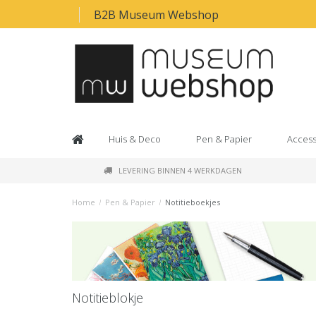
B2B Museum Webshop
Huis & Deco
Pen & Papier
Access
LEVERING BINNEN 4 WERKDAGEN
Home
/
Pen & Papier
/
Notitieboekjes
Notitieblokje