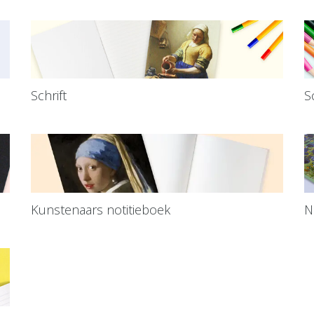
Schrift
S
Kunstenaars notitieboek
N