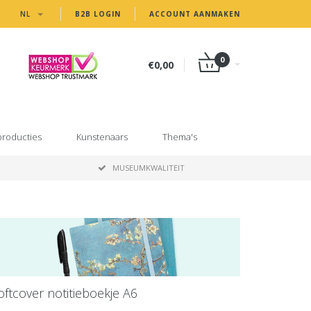
NL
B2B LOGIN
ACCOUNT AANMAKEN
0
€0,00
producties
Kunstenaars
Thema's
MUSEUMKWALITEIT
oftcover notitieboekje A6