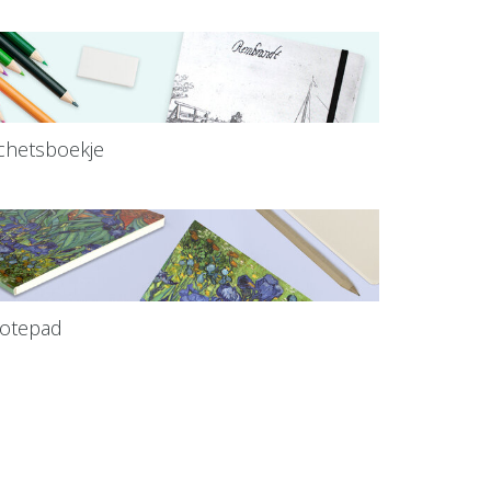
chetsboekje
otepad