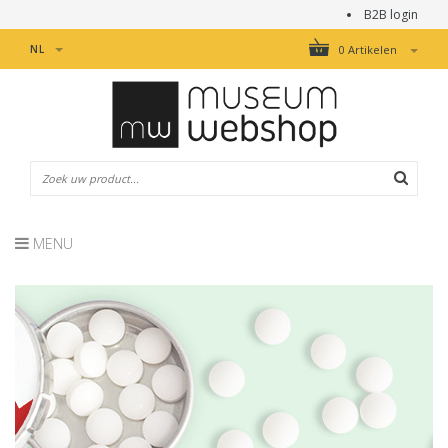
B2B login
NL
0 Artikelen
MENU