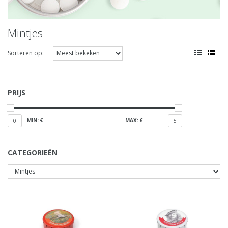
Mintjes
Sorteren op:
PRIJS
MIN: €
MAX: €
0
5
CATEGORIEËN