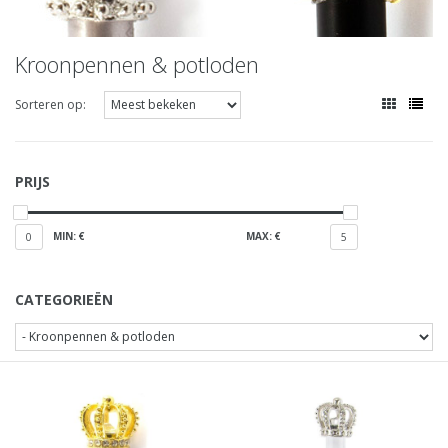
Kroonpennen & potloden
Sorteren op:
PRIJS
MIN: €
MAX: €
0
5
CATEGORIEËN