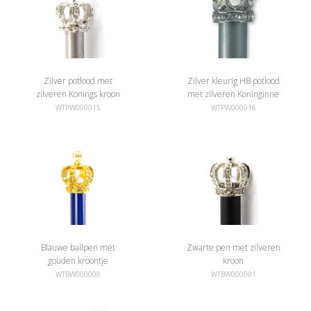
Zilver potlood met
Zilver kleurig HB potlood
zilveren Konings kroon
met zilveren Koninginne
kroon
WTPW000015
WTPW000016
Blauwe ballpen met
Zwarte pen met zilveren
gouden kroontje
kroon
WTBW000008
WTBW000001