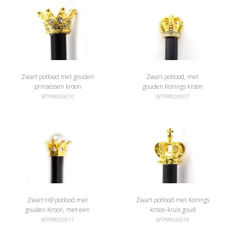
Zwart potlood met gouden
Zwart potlood, met
prinsessen kroon
gouden Konings kroon
WTPW000010
WTPW000007
Zwart HB potlood met
Zwart potlood met Konings
gouden Kroon, met een
kroon-kruis goud
parel
WTPW000017
WTPW000018