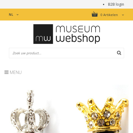
B2B login
NL
0 Artikelen
MENU