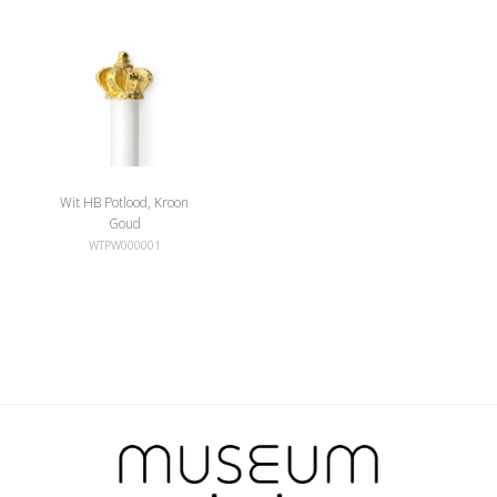
Wit HB Potlood, Kroon
Goud
WTPW000001