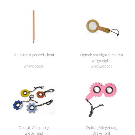
Multi-kleur potlood - hout
Optisch speelgoed, houten
vergrootglas
WPEW000005
WMGW000001
Optical, Vliegenoog
Optical, Vliegenoog
wiebelrand
Drakenbril