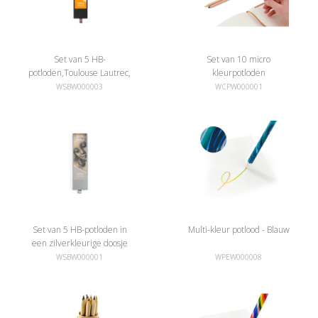
Set van 5 HB-
Set van 10 micro
potloden,Toulouse Lautrec,
kleurpotloden
Jane Avril
WSBW000003
WCPW000001
Set van 5 HB-potloden in
Multi-kleur potlood - Blauw
een zilverkleurige doosje
WSBW000001
WPEW000008