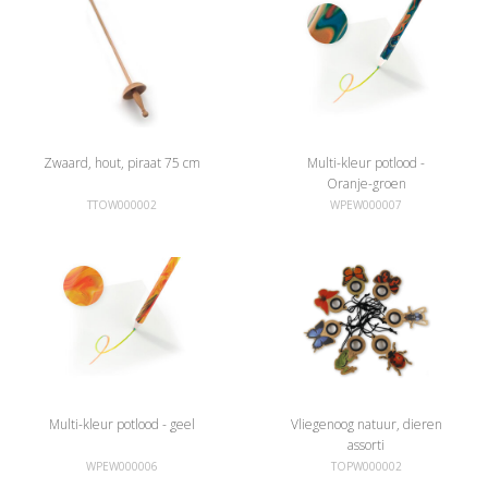
Zwaard, hout, piraat 75 cm
Multi-kleur potlood -
Oranje-groen
TTOW000002
WPEW000007
Multi-kleur potlood - geel
Vliegenoog natuur, dieren
assorti
WPEW000006
TOPW000002