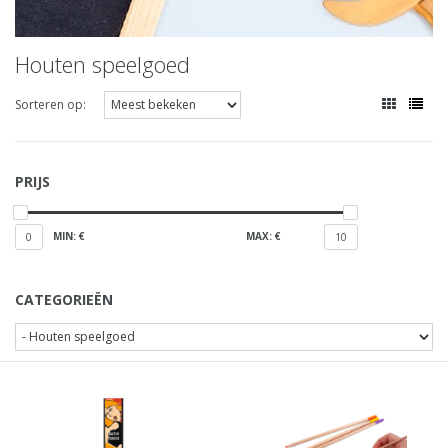
Houten speelgoed
Sorteren op:
PRIJS
MIN: €
MAX: €
0
10
CATEGORIEËN