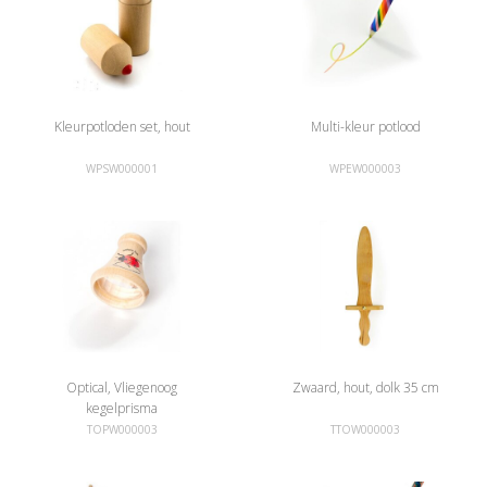
Kleurpotloden set, hout
Multi-kleur potlood
WPSW000001
WPEW000003
Optical, Vliegenoog
Zwaard, hout, dolk 35 cm
kegelprisma
TOPW000003
TTOW000003