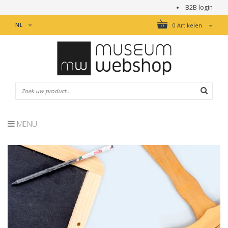
B2B login
NL
0 Artikelen
MENU