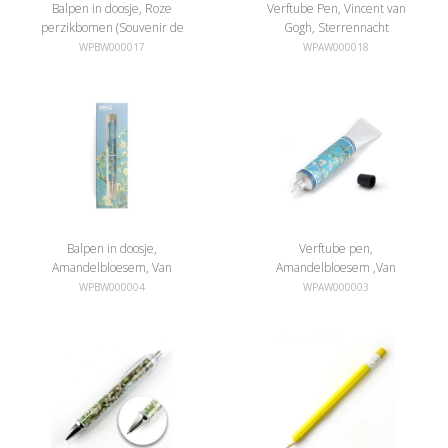
Balpen in doosje, Roze
Verftube Pen, Vincent van
perzikbomen (Souvenir de
Gogh, Sterrennacht
Mauve), Van Gogh
WPBW000017
WPAW000018
Balpen in doosje,
Verftube pen,
Amandelbloesem, Van
Amandelbloesem ,Van
Gogh
Gogh
WPBW000004
WPAW000003