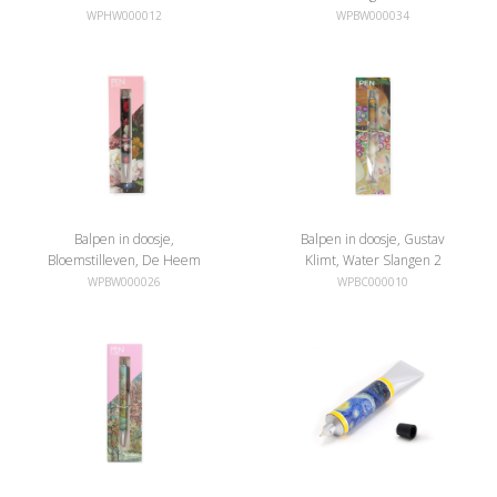
WPHW000012
WPBW000034
Balpen in doosje,
Balpen in doosje, Gustav
Bloemstilleven, De Heem
Klimt, Water Slangen 2
WPBW000026
WPBC000010