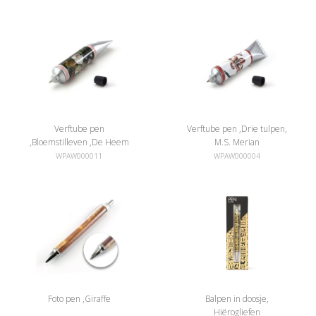
Verftube pen
Verftube pen ,Drie tulpen,
,Bloemstilleven ,De Heem
M.S. Merian
WPAW000011
WPAW000004
Foto pen ,Giraffe
Balpen in doosje,
Hiërogliefen