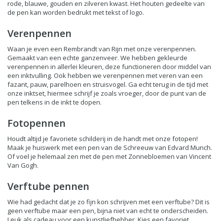
rode, blauwe, gouden en zilveren kwast. Het houten gedeelte van
de pen kan worden bedrukt met tekst of logo.
Verenpennen
Waan je even een Rembrandt van Rijn met onze verenpennen.
Gemaakt van een echte ganzenveer. We hebben gekleurde
verenpennen in allerlei kleuren, deze functioneren door middel van
een inktvulling. Ook hebben we verenpennen met veren van een
fazant, pauw, parelhoen en struisvogel. Ga echt terug in de tijd met
onze inktset, hiermee schrijf je zoals vroeger, door de punt van de
pen telkens in de inkt te dopen.
Fotopennen
Houdt altijd je favoriete schilderij in de handt met onze fotopen!
Maak je huiswerk met een pen van de Schreeuw van Edvard Munch.
Of voel je helemaal zen met de pen met Zonnebloemen van Vincent
Van Gogh.
Verftube pennen
Wie had gedacht dat je zo fijn kon schrijven met een verftube? Dit is
geen verftube maar een pen, bijna niet van echt te onderscheiden.
Leuk als cadeau voor een kunstliefhebber. Kies een favoriet