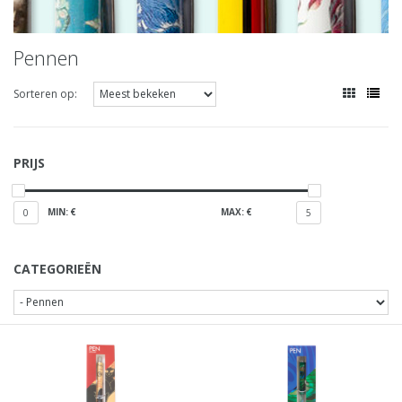
Pennen
Sorteren op:
PRIJS
MIN: €
MAX: €
0
5
CATEGORIEËN