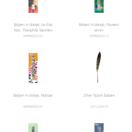
Balpen in doosje, Le chat
Balpen in doosje, Pauwen
Noir, Theophile Steinlen
veren
WPBW000030
WPBW000013
Balpen in doosje, Matisse
Zilver fazant balpen
WPBW000033
QPCL009019