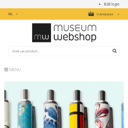
B2B login
NL
0 Artikelen
MENU