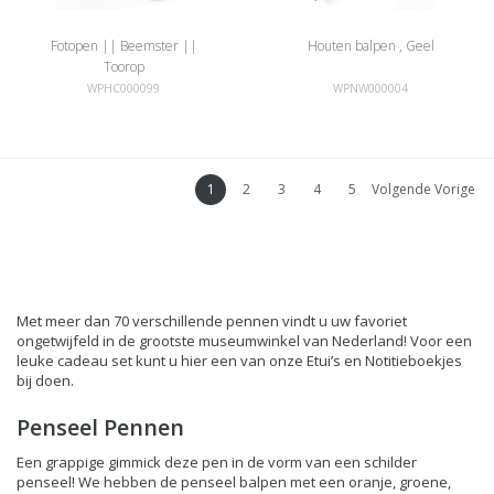
Fotopen || Beemster ||
Houten balpen , Geel
Toorop
WPHC000099
WPNW000004
1
2
3
4
5
Volgende Vorige
Met meer dan 70 verschillende pennen vindt u uw favoriet
ongetwijfeld in de grootste museumwinkel van Nederland! Voor een
leuke cadeau set kunt u hier een van onze Etui’s en Notitieboekjes
bij doen.
Penseel Pennen
Een grappige gimmick deze pen in de vorm van een schilder
penseel! We hebben de penseel balpen met een oranje, groene,