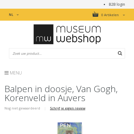
B2B login
NL
0 Artikelen
MENU
Balpen in doosje, Van Gogh,
Korenveld in Auvers
Nog niet gewaardeerd
|
Schrijf je eigen review