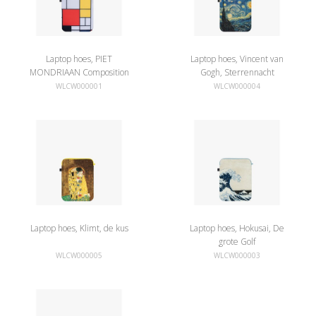
Laptop hoes, PIET
Laptop hoes, Vincent van
MONDRIAAN Composition
Gogh, Sterrennacht
WLCW000001
WLCW000004
Laptop hoes, Klimt, de kus
Laptop hoes, Hokusai, De
grote Golf
WLCW000005
WLCW000003