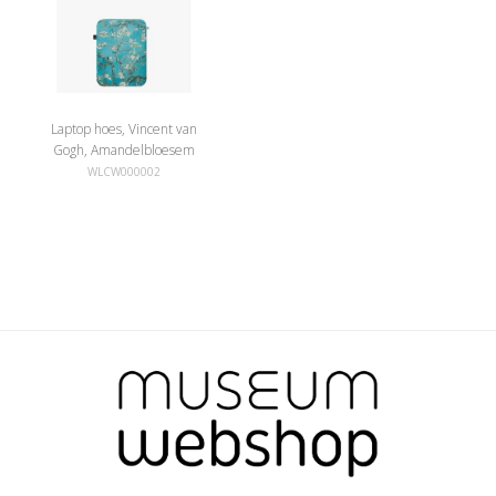
Laptop hoes, Vincent van
Gogh, Amandelbloesem
WLCW000002