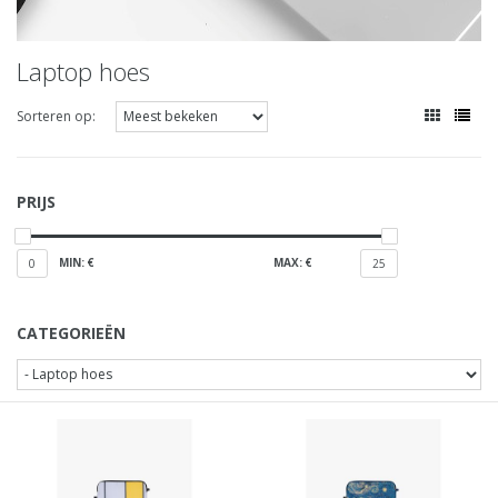
Laptop hoes
Sorteren op:
PRIJS
MIN: €
MAX: €
0
25
CATEGORIEËN