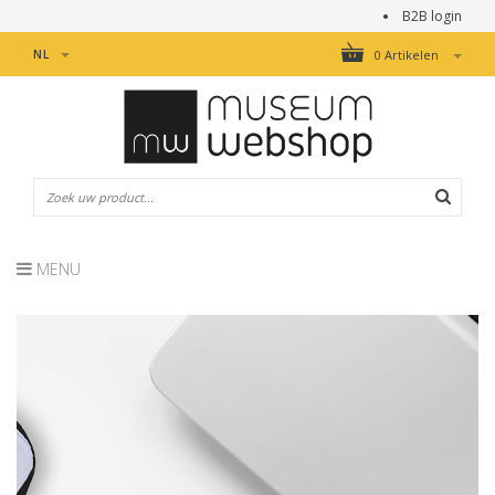
B2B login
NL
0 Artikelen
MENU