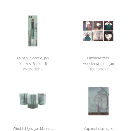
Balpen in doosje, Jan
Onderzetters,
Mankes, Bomenrij
Meesterwerken, Jan
Mankes
WPBW000010
HCOC000077
Wind lichtjes, Jan Mankes,
Map met elastische