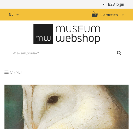
B2B login
NL
0 Artikelen
MENU