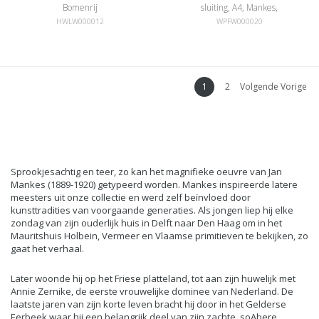
Bomenrij
sluiting, A4, Mankes,
Bomenrij
HWLW000012
WPFW000020
1
2
Volgende Vorige
Sprookjesachtig en teer, zo kan het magnifieke oeuvre van Jan
Mankes (1889-1920) getypeerd worden. Mankes inspireerde latere
meesters uit onze collectie en werd zelf beïnvloed door
kunsttradities van voorgaande generaties. Als jongen liep hij elke
zondag van zijn ouderlijk huis in Delft naar Den Haag om in het
Mauritshuis Holbein, Vermeer en Vlaamse primitieven te bekijken, zo
gaat het verhaal.
Later woonde hij op het Friese platteland, tot aan zijn huwelijk met
Annie Zernike, de eerste vrouwelijke dominee van Nederland. De
laatste jaren van zijn korte leven bracht hij door in het Gelderse
Eerbeek waar hij een belangrijk deel van zijn zachte, soAbere