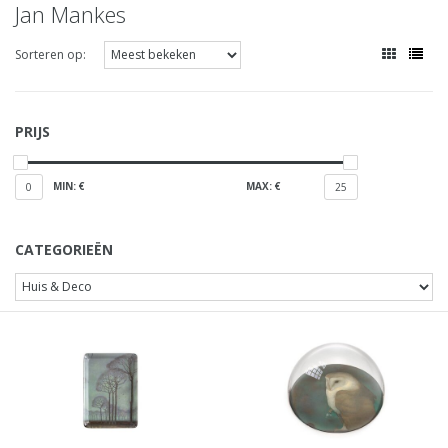
Jan Mankes
Sorteren op:
PRIJS
MIN: €
MAX: €
0
25
CATEGORIEËN