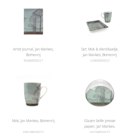
Artist Journal, Jan Mankes,
Set: Mok & dienblaadje,
Bomenrij
Jan Mankes, Bomenrij
NSAW000021
GSWS000053
Mok, Jan Mankes, Bomenrij
Glazen bolle presse
papier, Jan Mankes,
Bomenrij
HMUW000053
HGDW000037