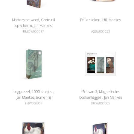
Masters-on-wood, Grote uil
Brillenkoker , Uil, Mankes
op scherm, Jan Mankes
RMOW000017
ASBW000053
Legpuzzel, 1000 stukjes ,
Set van 3, Magnetische
Jan Mankes, Bomenrij
boekenlegger , Jan Mankes
TSJW000009
KBSW000005