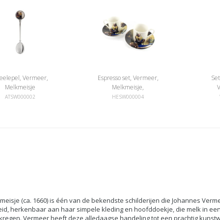
eelepel, Vermeer,
Espresso set, Vermeer,
Set
Melkmeisje
Melkmeisje,
Rijksmuseum
ATSW000002
HESW000004
meisje (ca. 1660) is één van de bekendste schilderijen die Johannes Vermee
id, herkenbaar aan haar simpele kleding en hoofddoekje, die melk in ee
kregen. Vermeer heeft deze alledaagse handeling tot een prachtig kunst