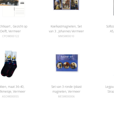
chtkaart , Gezicht op
Koelkastmagneten, Set
Softc
Delft, Vermeer
van 3 , Johannes Vermeer
A5
CPOW000122
MMSW00010
kken, maat 36-40,
Set van 3 ronde ijskast
Legpuz
lkmeisje, Vermeer
magneten, Vermeer
Stra
ASOW000055
MESW000006