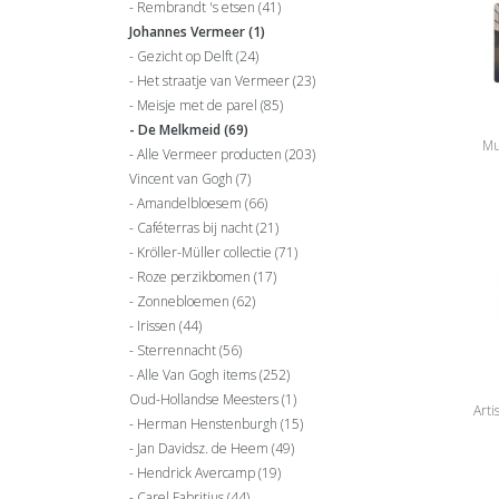
Rembrandt 's etsen
(41)
Johannes Vermeer
(1)
Gezicht op Delft
(24)
Het straatje van Vermeer
(23)
Meisje met de parel
(85)
De Melkmeid
(69)
Mu
Alle Vermeer producten
(203)
Vincent van Gogh
(7)
Amandelbloesem
(66)
Caféterras bij nacht
(21)
Kröller-Müller collectie
(71)
Roze perzikbomen
(17)
Zonnebloemen
(62)
Irissen
(44)
Sterrennacht
(56)
Alle Van Gogh items
(252)
Oud-Hollandse Meesters
(1)
Arti
Herman Henstenburgh
(15)
Jan Davidsz. de Heem
(49)
Hendrick Avercamp
(19)
Carel Fabritius
(44)