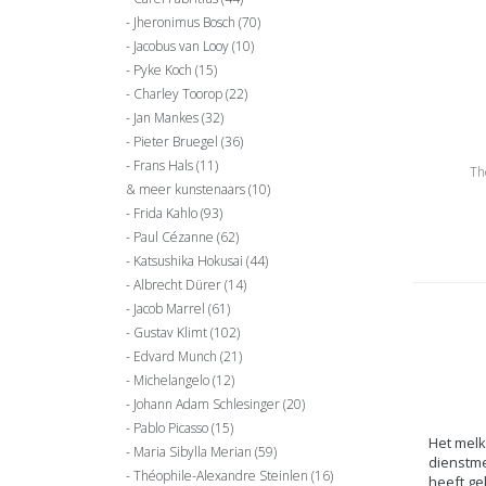
Jheronimus Bosch
(70)
Jacobus van Looy
(10)
Pyke Koch
(15)
Charley Toorop
(22)
Jan Mankes
(32)
Pieter Bruegel
(36)
Frans Hals
(11)
Th
& meer kunstenaars
(10)
Frida Kahlo
(93)
Paul Cézanne
(62)
Katsushika Hokusai
(44)
Albrecht Dürer
(14)
Jacob Marrel
(61)
Gustav Klimt
(102)
Edvard Munch
(21)
Michelangelo
(12)
Johann Adam Schlesinger
(20)
Pablo Picasso
(15)
Het melk
Maria Sibylla Merian
(59)
dienstme
Théophile-Alexandre Steinlen
(16)
heeft ge