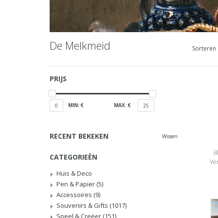
De Melkmeid
Sorteren 
PRIJS
MIN: €
MAX: €
0
25
RECENT BEKEKEN
Wissen
B
CATEGORIEËN
Ve
Huis & Deco
Pen & Papier
(5)
Accessoires
(9)
Souvenirs & Gifts
(1017)
Speel & Creëer
(151)