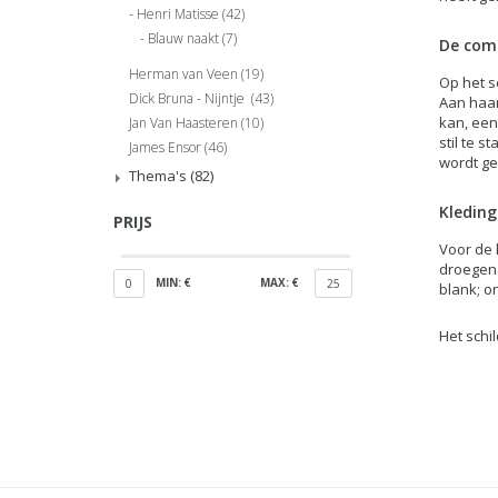
Henri Matisse
(42)
Blauw naakt
(7)
De com
Herman van Veen
(19)
Op het s
Dick Bruna - Nijntje
(43)
Aan haar
kan, een
Jan Van Haasteren
(10)
stil te 
James Ensor
(46)
wordt ge
Thema's
(82)
Kleding
PRIJS
Voor de 
droegen 
MIN: €
MAX: €
0
25
blank; o
Het schi