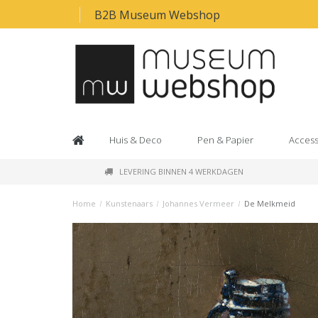
B2B Museum Webshop
Huis & Deco
Pen & Papier
Access
LEVERING BINNEN 4 WERKDAGEN
Home
/
Kunstenaars
/
Johannes Vermeer
/
De Melkmeid