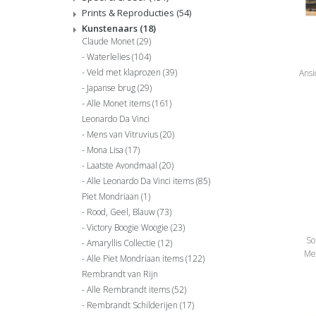
Prints & Reproducties
(54)
Kunstenaars
(18)
Claude Monet
(29)
Waterlelies
(104)
Veld met klaprozen
(39)
Ansi
Japanse brug
(29)
Alle Monet items
(161)
Leonardo Da Vinci
Mens van Vitruvius
(20)
Mona Lisa
(17)
Laatste Avondmaal
(20)
Alle Leonardo Da Vinci items
(85)
Piet Mondriaan
(1)
Rood, Geel, Blauw
(73)
Victory Boogie Woogie
(23)
So
Amaryllis Collectie
(12)
Me
Alle Piet Mondriaan items
(122)
Rembrandt van Rijn
Alle Rembrandt items
(52)
Rembrandt Schilderijen
(17)