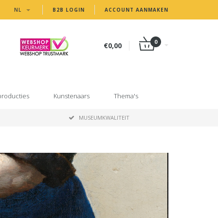
NL
B2B LOGIN
ACCOUNT AANMAKEN
0
€0,00
producties
Kunstenaars
Thema's
MUSEUMKWALITEIT