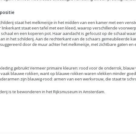
positie
childerij staat het melkmeisje in het midden van een kamer met een venste
 linkerkant staat een tafel met een kleed, waarop verschillende voorwerp
 schaal en een koperen pot. Haar aandacht is gefocust op de schaal waarin 
staan in het schilderij. Aan de rechterkant van de schaars gemeubileerde 
suggereerd door de muur achter het melkmeisje, met zichtbare gaten en e
kleding gebruikt Vermeer primaire kleuren: rood voor de onderrok, blauw
vaak blauwe rokken, want op blauwe rokken waren vlekken minder goed
nderarmen zijn blauwig-rood: armen van een werkvrouw, die staat te schr
lderij is te bewonderen in het Rijksmuseum in Amsterdam.