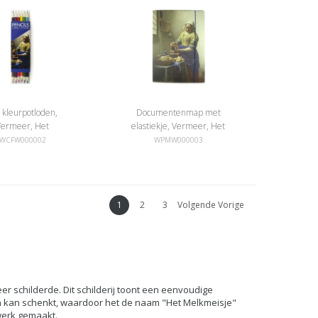
 kleurpotloden,
Documentenmap met
Vermeer, Het
elastiekje, Vermeer, Het
melkmeisje
melkmeisje
WCFW000002
WPMW000003
1
2
3
Volgende Vorige
r schilderde. Dit schilderij toont een eenvoudige
n kan schenkt, waardoor het de naam "Het Melkmeisje"
werk gemaakt.