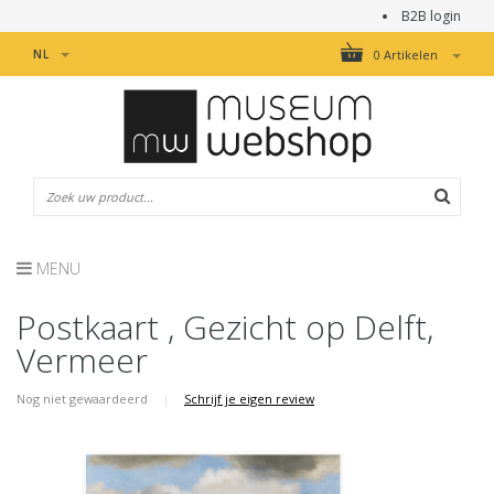
B2B login
NL
0 Artikelen
MENU
Postkaart , Gezicht op Delft,
Vermeer
Nog niet gewaardeerd
|
Schrijf je eigen review