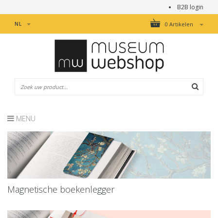
B2B login
NL
0 Artikelen
MENU
Magnetische boekenlegger