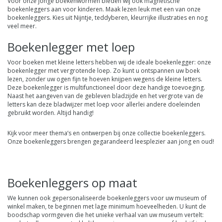
Voor onze jonge boekenwormen bieden wij ook magnetische
boekenleggers aan voor
kinderen
. Maak lezen leuk met een van onze
boekenleggers. Kies uit Nijntje, teddyberen, kleurrijke illustraties en nog
veel meer.
Boekenlegger met loep
Voor boeken met kleine letters hebben wij de ideale boekenlegger: onze
boekenlegger met vergrotende loep
. Zo kunt u ontspannen uw boek
lezen, zonder uw ogen fijn te hoeven knijpen wegens de kleine letters.
Deze boekenlegger is multifunctioneel door deze handige toevoeging.
Naast het aangeven van de gebleven bladzijde en het vergrote van de
letters kan deze bladwijzer met loep voor allerlei andere doeleinden
gebruikt worden. Altijd handig!
Kijk voor meer thema’s en ontwerpen bij onze collectie
boekenleggers
.
Onze boekenleggers brengen gegarandeerd leesplezier aan jong en oud!
Boekenleggers op maat
We kunnen ook gepersonaliseerde boekenleggers voor uw museum of
winkel maken, te beginnen met lage minimum hoeveelheden.
U kunt de
boodschap vormgeven die het unieke verhaal van uw museum vertelt: