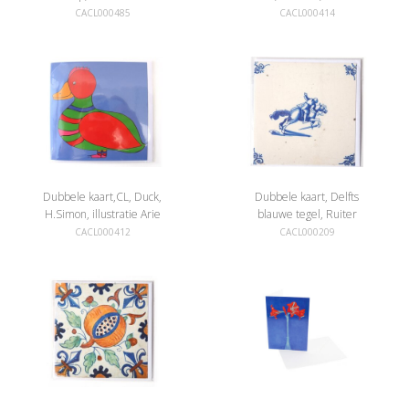
aria
CACL000485
CACL000414
Dubbele kaart,CL, Duck,
Dubbele kaart, Delfts
H.Simon, illustratie Arie
blauwe tegel, Ruiter
CACL000412
CACL000209