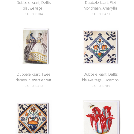
Dubbele kaart, Delfts
Dubbele kaart, Piet
blauwe tegel,
Mondriaan, Amaryllis
Granaatappel
CACL000204
CACL000478
Dubbele kaart, Twee
Dubbele kaart, Delfts
dames in zwart en wit
blauwe tegel, Bloembol
CACL000410
CACL000203