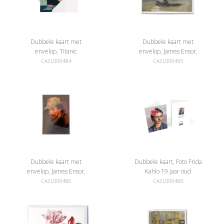
Dubbele kaart met
Dubbele kaart met
envelop, Titanic
envelop, James Ensor,
Badhut op het strand
CACL000484
CACL000495
Dubbele kaart met
Dubbele kaart, Foto Frida
envelop, James Ensor,
Kahlo 19 jaar oud
Zelfportret met bloemen
CACL000486
CACL000460
hoed