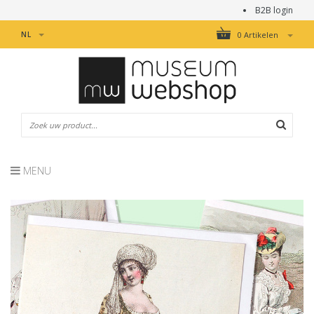
B2B login
NL
0 Artikelen
MENU