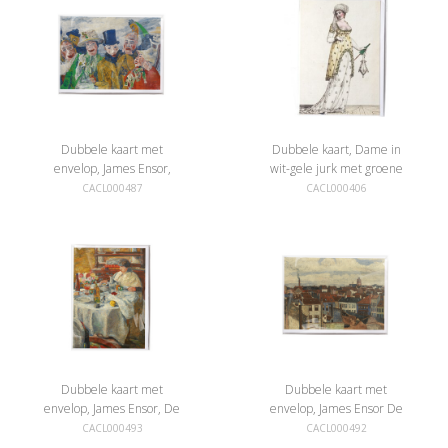
Dubbele kaart met
Dubbele kaart, Dame in
envelop, James Ensor,
wit-gele jurk met groene
Detail uit de Intrige
parasol
CACL000487
CACL000406
Dubbele kaart met
Dubbele kaart met
envelop, James Ensor, De
envelop, James Ensor De
oestereter
daken van Oostende
CACL000493
CACL000492