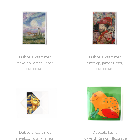
Dubbele kaart met
Dubbele kaart met
envelop, James Ensor
envelop, James Ensor,
Uitzicht op Mariakerke
Portret met maskers
CACL000491
CACL000488
Dubbele kaart met
Dubbele kaart,
envelop, Tutankhamun
Kikker,H.Simon, illustratie