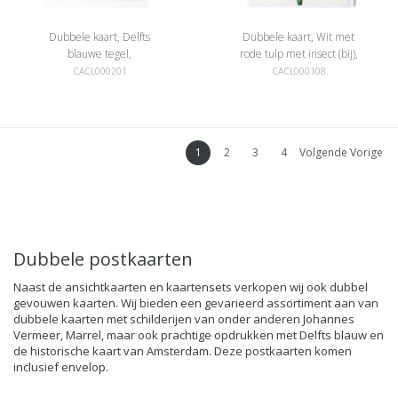
Dubbele kaart, Delfts
Dubbele kaart, Wit met
blauwe tegel,
rode tulp met insect (bij),
Bloemenvaas
Marrel
CACL000201
CACL000108
1
2
3
4
Volgende Vorige
Dubbele postkaarten
Naast de ansichtkaarten en kaartensets verkopen wij ook dubbel
gevouwen kaarten. Wij bieden een gevarieerd assortiment aan van
dubbele kaarten met schilderijen van onder anderen Johannes
Vermeer, Marrel, maar ook prachtige opdrukken met Delfts blauw en
de historische kaart van Amsterdam. Deze postkaarten komen
inclusief envelop.