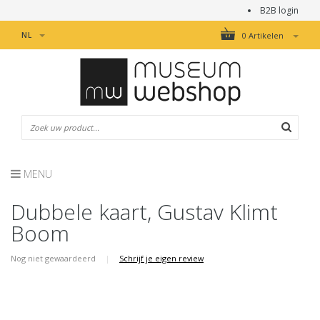
B2B login
NL
0 Artikelen
MENU
Dubbele kaart, Gustav Klimt
Boom
Nog niet gewaardeerd
|
Schrijf je eigen review