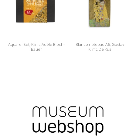
Aquarel Set, Klimt, Adèle Bloch-
Blanco notepad A6, Gustav
Bauer
Klimt, De Kus