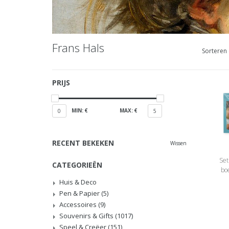
Frans Hals
Sorteren 
PRIJS
MIN: €
MAX: €
0
5
RECENT BEKEKEN
Wissen
Set
CATEGORIEËN
bo
Huis & Deco
Pen & Papier
(5)
Accessoires
(9)
Souvenirs & Gifts
(1017)
Speel & Creëer
(151)