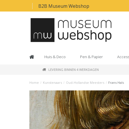
B2B Museum Webshop
Huis & Deco
Pen & Papier
Access
LEVERING BINNEN 4 WERKDAGEN
Home
/
Kunstenaars
/
Oud-Hollandse Meesters
/
Frans Hals