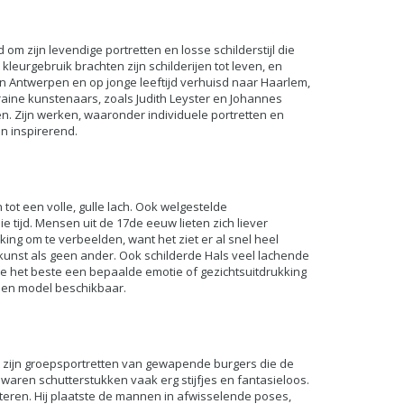
om zijn levendige portretten en losse schilderstijl die
kleurgebruik brachten zijn schilderijen tot leven, en
n Antwerpen en op jonge leeftijd verhuisd naar Haarlem,
oraine kunstenaars, zoals Judith Leyster en Johannes
en. Zijn werken, waaronder individuele portretten en
n inspirerend.
ot een volle, gulle lach. Ook welgestelde
e tijd. Mensen uit de 17de eeuw lieten zich liever
king om te verbeelden, want het ziet er al snel heel
kunst als geen ander. Ook schilderde Hals veel lachende
e het beste een bepaalde emotie of gezichtsuitdrukking
 een model beschikbaar.
it zijn groepsportretten van gewapende burgers die de
 waren schutterstukken vaak erg stijfjes en fantasieloos.
tteren. Hij plaatste de mannen in afwisselende poses,