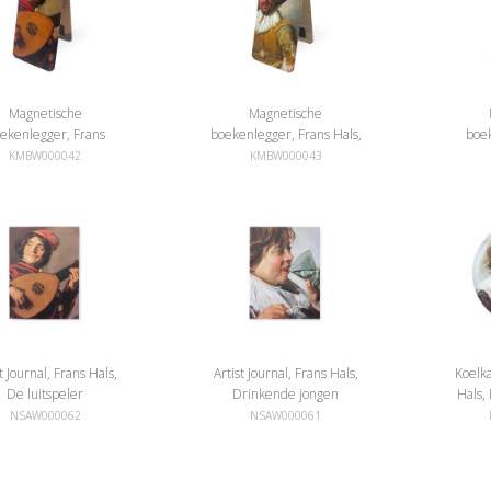
Magnetische
Magnetische
ekenlegger, Frans
boekenlegger, Frans Hals,
boe
als,De luitspeler
De vrolijke drinker
Hals,
KMBW000042
KMBW000043
t Journal, Frans Hals,
Artist Journal, Frans Hals,
Koelk
De luitspeler
Drinkende jongen
Hals,
NSAW000062
NSAW000061