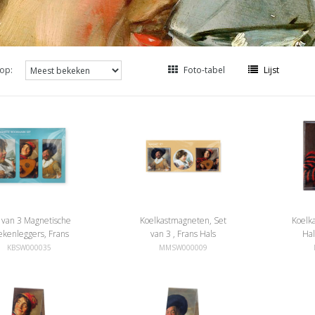
op:
Foto-tabel
Lijst
 van 3 Magnetische
Koelkastmagneten, Set
Koelk
ekenleggers, Frans
van 3 , Frans Hals
Hal
Hals
KBSW000035
MMSW000009