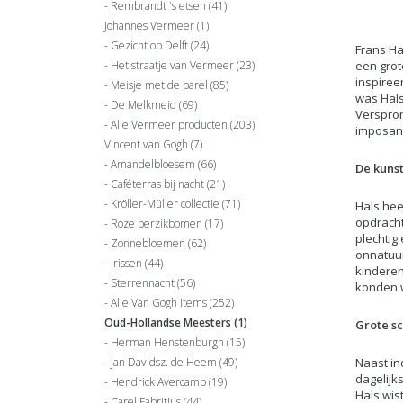
Rembrandt 's etsen
(41)
Johannes Vermeer
(1)
Gezicht op Delft
(24)
Frans Ha
Het straatje van Vermeer
(23)
een grote
inspiree
Meisje met de parel
(85)
was Hals
De Melkmeid
(69)
Verspron
Alle Vermeer producten
(203)
imposant
Vincent van Gogh
(7)
Amandelbloesem
(66)
De kunst
Caféterras bij nacht
(21)
Kröller-Müller collectie
(71)
Hals hee
opdracht
Roze perzikbomen
(17)
plechtig
Zonnebloemen
(62)
onnatuur
Irissen
(44)
kinderen
Sterrennacht
(56)
konden w
Alle Van Gogh items
(252)
Oud-Hollandse Meesters
(1)
Grote s
Herman Henstenburgh
(15)
Jan Davidsz. de Heem
(49)
Naast in
dagelijk
Hendrick Avercamp
(19)
Hals wis
Carel Fabritius
(44)