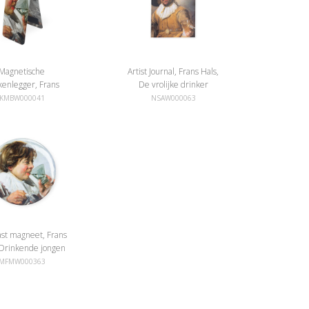
Magnetische
Artist Journal, Frans Hals,
kenlegger, Frans
De vrolijke drinker
Drinkende jongen
KMBW000041
NSAW000063
ast magneet, Frans
 Drinkende jongen
MFMW000363