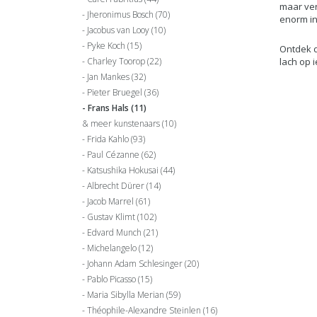
maar ver
Jheronimus Bosch
(70)
enorm in
Jacobus van Looy
(10)
Pyke Koch
(15)
Ontdek d
Charley Toorop
(22)
lach op i
Jan Mankes
(32)
Pieter Bruegel
(36)
Frans Hals
(11)
& meer kunstenaars
(10)
Frida Kahlo
(93)
Paul Cézanne
(62)
Katsushika Hokusai
(44)
Albrecht Dürer
(14)
Jacob Marrel
(61)
Gustav Klimt
(102)
Edvard Munch
(21)
Michelangelo
(12)
Johann Adam Schlesinger
(20)
Pablo Picasso
(15)
Maria Sibylla Merian
(59)
Théophile-Alexandre Steinlen
(16)