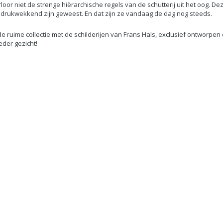
loor niet de strenge hiërarchische regels van de schutterij uit het oog. 
drukwekkend zijn geweest. En dat zijn ze vandaag de dag nog steeds.
e ruime collectie met de schilderijen van Frans Hals, exclusief ontworpe
eder gezicht!