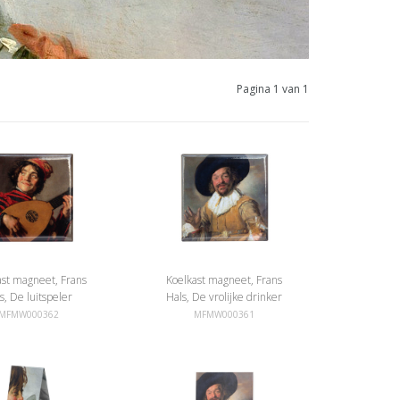
Pagina 1 van 1
ast magneet, Frans
Koelkast magneet, Frans
s, De luitspeler
Hals, De vrolijke drinker
MFMW000362
MFMW000361