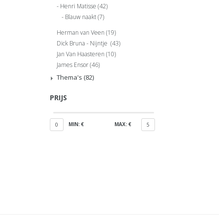
Henri Matisse
(42)
Blauw naakt
(7)
Herman van Veen
(19)
Dick Bruna - Nijntje
(43)
Jan Van Haasteren
(10)
James Ensor
(46)
Thema's
(82)
PRIJS
MIN: €
MAX: €
0
5