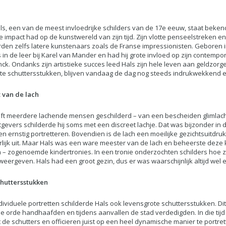
ls, een van de meest invloedrijke schilders van de 17e eeuw, staat bekend 
 impact had op de kunstwereld van zijn tijd. Zijn vlotte penseelstreken en 
rden zelfs latere kunstenaars zoals de Franse impressionisten. Geboren i
 in de leer bij Karel van Mander en had hij grote invloed op zijn contemp
ck. Ondanks zijn artistieke succes leed Hals zijn hele leven aan geldzorg
e schuttersstukken, blijven vandaag de dag nog steeds indrukwekkend e
 van de lach
ft meerdere lachende mensen geschilderd – van een bescheiden glimlach t
gevers schilderde hij soms met een discreet lachje. Dat was bijzonder in di
 en ernstig portretteren. Bovendien is de lach een moeilijke gezichtsuitdruk
lijk uit. Maar Hals was een ware meester van de lach en beheerste deze 
 – zogenoemde kindertronies. In een tronie onderzochten schilders hoe z
eergeven. Hals had een groot gezin, dus er was waarschijnlijk altijd wel
chuttersstukken
dividuele portretten schilderde Hals ook levensgrote schuttersstukken. D
se orde handhaafden en tijdens aanvallen de stad verdedigden. In die tijd
t de schutters en officieren juist op een heel dynamische manier te portre