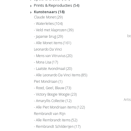
Prints & Reproducties
(54)
Kunstenaars
(18)
Claude Monet
(29)
Waterlelies
(104)
Veld met klaprozen
(39)
bo
Japanse brug
(29)
H
Alle Monet items
(161)
Leonardo Da Vinci
Mens van Vitruvius
(20)
Mona Lisa
(17)
Laatste Avondmaal
(20)
Alle Leonardo Da Vinci items
(85)
Piet Mondriaan
(1)
Rood, Geel, Blauw
(73)
Victory Boogie Woogie
(23)
Artis
Amaryllis Collectie
(12)
Alle Piet Mondriaan items
(122)
Rembrandt van Rijn
Alle Rembrandt items
(52)
Rembrandt Schilderijen
(17)