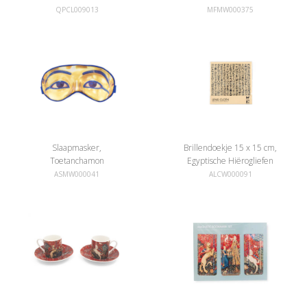
QPCL009013
MFMW000375
Slaapmasker,
Brillendoekje 15 x 15 cm,
Toetanchamon
Egyptische Hiërogliefen
ASMW000041
ALCW000091