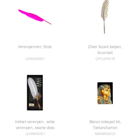
Verenpennen, Roze
Zilver fazant balpen,
bruin/wit
QPAL000007
QPCL009018
Inktset verenpen , witte
Blanco notepad A6,
verenpen, zwarte doos
Toetanchamon
QISW000001
NBNW000025