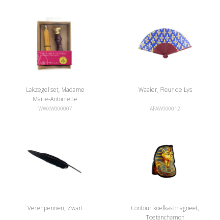
Lakzegel set, Madame
Waaier, Fleur de Lys
Marie-Antoinette
WWXW000007
AFAW000012
Verenpennen, Zwart
Contour koelkastmagneet,
Toetanchamon