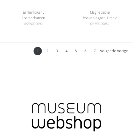
Brillenkoker ,
Magnetische
Toetanchamon
boekenlegger, Titanic
ASBW000092
KMBW000052
1
2
3
4
5
6
7
Volgende Vorige