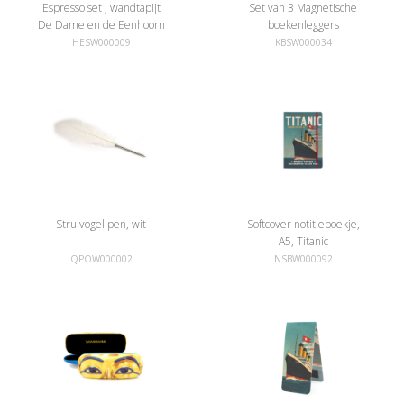
Espresso set , wandtapijt
Set van 3 Magnetische
De Dame en de Eenhoorn
boekenleggers
,Wandkleed Dame met de
HESW000009
KBSW000034
Eenhoorn
Struivogel pen, wit
Softcover notitieboekje,
A5, Titanic
QPOW000002
NSBW000092