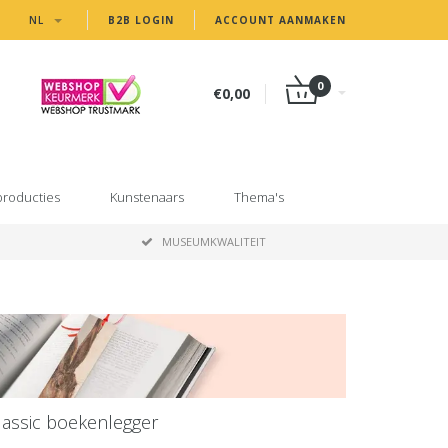
NL
B2B LOGIN
ACCOUNT AANMAKEN
0
€0,00
producties
Kunstenaars
Thema's
MUSEUMKWALITEIT
lassic boekenlegger