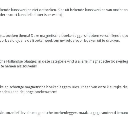
nde kunstwerken niet ontbreken. Kies uit bekende kunstwerken van onder and
ere soort kunstliefhebber is er wat bij.
 in… boeken thema! Deze magnetische boekenleggers hebben verschillende op
ijvoorbeeld tijdens de Boekenweek om uw liefde voor boeken uit te drukken.
che Hollandse plaatjes: in deze categorie vind u allerlei magnetische boekenleg
 te nemen als souvenir!
en schattige magnetische boekenleggers. Kies uit een van onze kleurrijke dieren
ch cadeau aan de jonge boekenworm!
k. Met onze liefdevolle magnetische boekenleggers maakt u gegarandeerd iemand