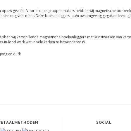
op uw gezicht. Voor al onze grappenmakers hebben wij magnetische boekenleg
foons en nog veel meer. Deze boekenleggers laten uw omgeving gegarandeerd gr
e hebben wij verschillende magnetische boekenleggers met kunstwerken van versc
as-in-lood werk wat in vele kerken te bewonderen is.
jong en oud!
BETAALMETHODEN
SOCIAL