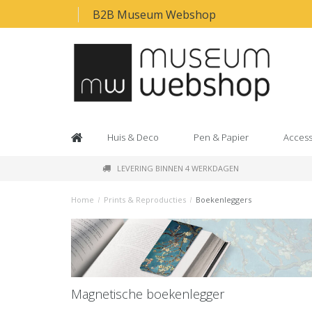
B2B Museum Webshop
Huis & Deco
Pen & Papier
Access
LEVERING BINNEN 4 WERKDAGEN
Home
/
Prints & Reproducties
/
Boekenleggers
Magnetische boekenlegger