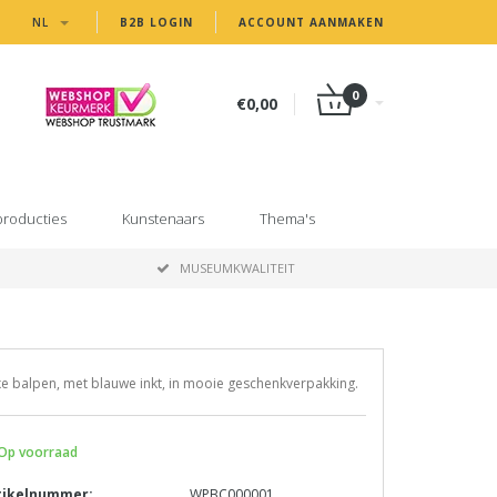
NL
B2B LOGIN
ACCOUNT AANMAKEN
0
€0,00
producties
Kunstenaars
Thema's
MUSEUMKWALITEIT
e balpen, met blauwe inkt, in mooie geschenkverpakking.
Op voorraad
tikelnummer:
WPBC000001