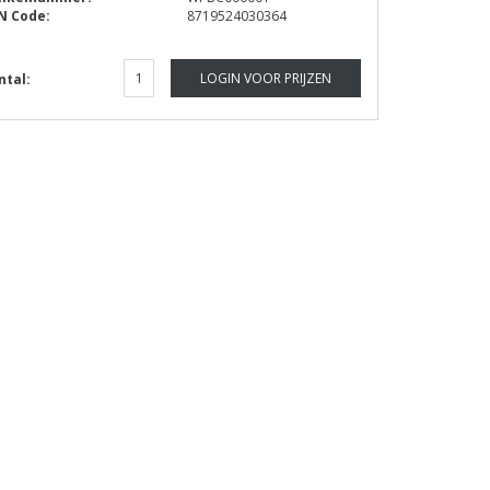
N Code:
8719524030364
LOGIN VOOR PRIJZEN
ntal: