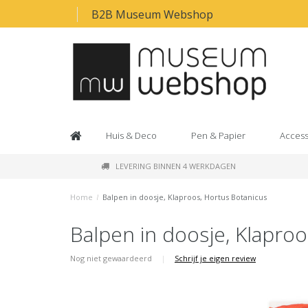
B2B Museum Webshop
Huis & Deco
Pen & Papier
Access
LEVERING BINNEN 4 WERKDAGEN
Home
/
Balpen in doosje, Klaproos, Hortus Botanicus
Balpen in doosje, Klaproo
Nog niet gewaardeerd
|
Schrijf je eigen review