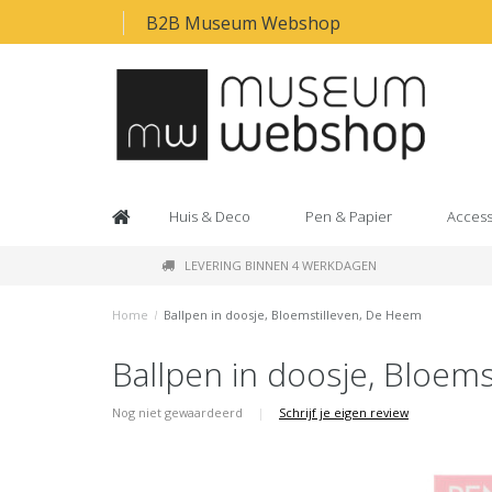
B2B Museum Webshop
Huis & Deco
Pen & Papier
Access
LEVERING BINNEN 4 WERKDAGEN
Home
/
Ballpen in doosje, Bloemstilleven, De Heem
Ballpen in doosje, Bloem
Nog niet gewaardeerd
|
Schrijf je eigen review