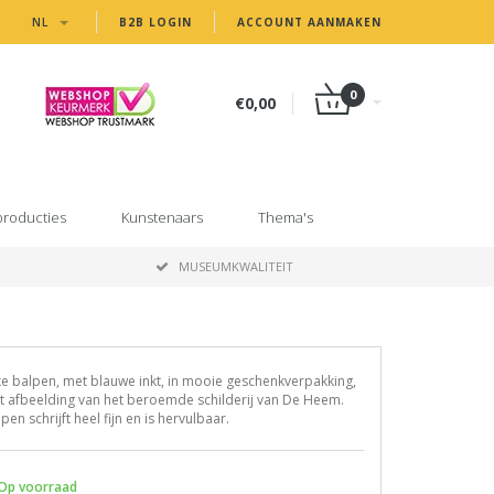
NL
B2B LOGIN
ACCOUNT AANMAKEN
0
€0,00
producties
Kunstenaars
Thema's
MUSEUMKWALITEIT
e balpen, met blauwe inkt, in mooie geschenkverpakking,
 afbeelding van het beroemde schilderij van De Heem.
pen schrijft heel fijn en is hervulbaar.
Op voorraad