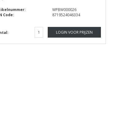
tikelnummer:
WPBW000026
N Code:
8719524046334
LOGIN VOOR PRIJZEN
ntal: