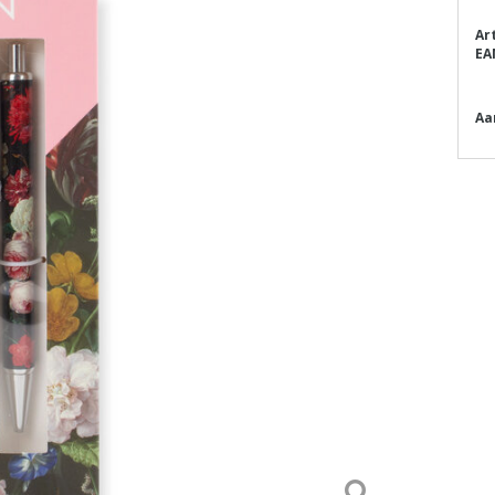
Ar
EA
Aa