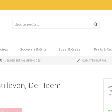
oires
Souvenirs & Gifts
Speel & Creëer
Prints & Re
VEILIGE BETAALMETHODES
CLIMATE NEUTRAL
stilleven, De Heem
Lux
met
De 