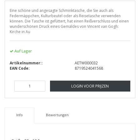
Eine schöne und angesagte Schminktasche, die Sie auch als
Federmäppchen, Kulturbeutel oder als Reisetasche verwenden
können. Die Tasche ist gefüttert, hat einen Reißverschluss und einen
wunderschönen Druck eines Gemäldes von Vincent van Gogh:
Kirche in Au
Auf Lager
Artikelnummer::
AETW000032
EAN Code:
8719524041568
LOGIN VOOR PRIJZEN
Info
Bewertungen