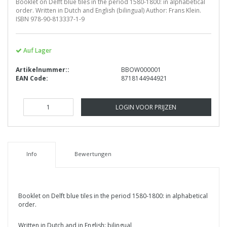
Booklet on Delft blue tiles in the period 1580-1800: in alphabetical
order. Written in Dutch and English (bilingual) Author: Frans Klein.
ISBN 978-90-813337-1-9
Auf Lager
Artikelnummer::
BBOW000001
EAN Code:
8718144944921
LOGIN VOOR PRIJZEN
Info
Bewertungen
Booklet on Delft blue tiles in the period 1580-1800: in alphabetical
order.
Written in Dutch and in English: bilingual