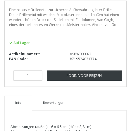
Eine robuste Brillenetui zur sicheren Aufbewahrung Ihrer Brille.
Diese Brillenetui mit weicher Mikrofaser innen und außen hat einen
wunderschönen Druck der Stillleben mit Feldblumen, Van Gogh,
eines der bekanntesten Werke des Meistermalers Vincent van Go
Auf Lager
Artikelnummer::
ASBW000071
EAN Code:
8719524031774
LOGIN VOOR PRIJZEN
Info
Bewertungen
Abmessungen (außen): 16 x 6,5 cm (Höhe 3,8 cm)