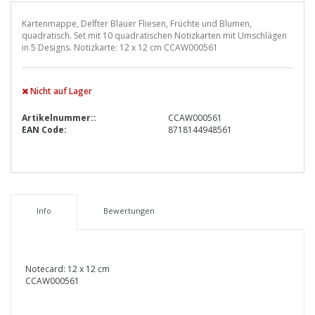
Kartenmappe, Delfter Blauer Fliesen, Früchte und Blumen,
quadratisch. Set mit 10 quadratischen Notizkarten mit Umschlägen
in 5 Designs. Notizkarte: 12 x 12 cm CCAW000561
Nicht auf Lager
Artikelnummer::
CCAW000561
EAN Code:
8718144948561
Info
Bewertungen
Notecard: 12 x 12 cm
CCAW000561