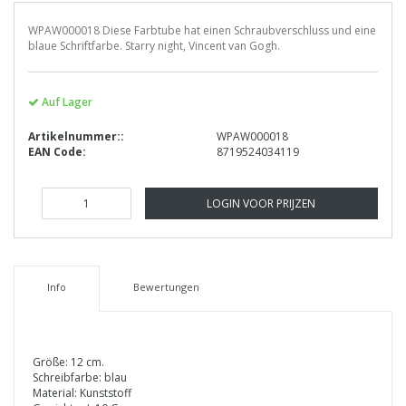
WPAW000018 Diese Farbtube hat einen Schraubverschluss und eine
blaue Schriftfarbe. Starry night, Vincent van Gogh.
Auf Lager
Artikelnummer::
WPAW000018
EAN Code:
8719524034119
LOGIN VOOR PRIJZEN
Info
Bewertungen
Größe: 12 cm.
Schreibfarbe: blau
Material: Kunststoff