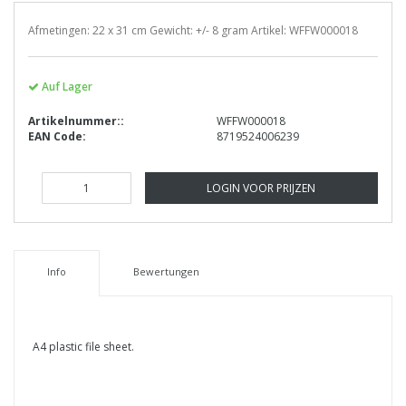
Afmetingen: 22 x 31 cm Gewicht: +/- 8 gram Artikel: WFFW000018
Auf Lager
Artikelnummer::
WFFW000018
EAN Code:
8719524006239
LOGIN VOOR PRIJZEN
Info
Bewertungen
A4 plastic file sheet.