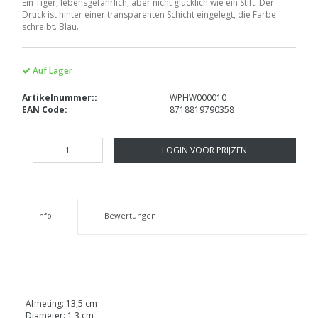
Ein Tiger, lebensgefährlich, aber nicht glücklich wie ein Stift. Der
Druck ist hinter einer transparenten Schicht eingelegt, die Farbe
schreibt. Blau.
Auf Lager
Artikelnummer::
WPHW000010
EAN Code:
8718819790358
LOGIN VOOR PRIJZEN
Info
Bewertungen
Afmeting: 13,5 cm
Diameter: 1,3 cm