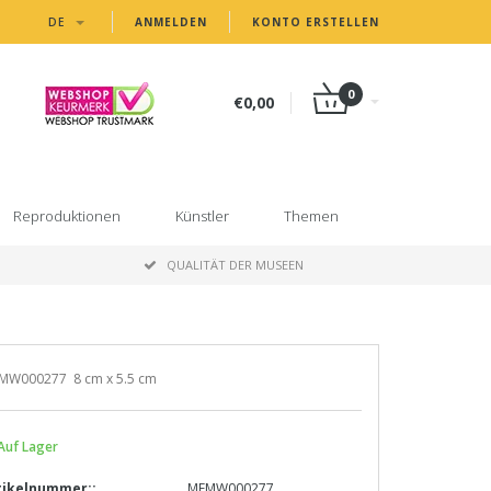
DE
ANMELDEN
KONTO ERSTELLEN
0
€0,00
Reproduktionen
Künstler
Themen
P
QUALITÄT DER MUSEEN
MW000277 8 cm x 5.5 cm
Auf Lager
tikelnummer::
MFMW000277