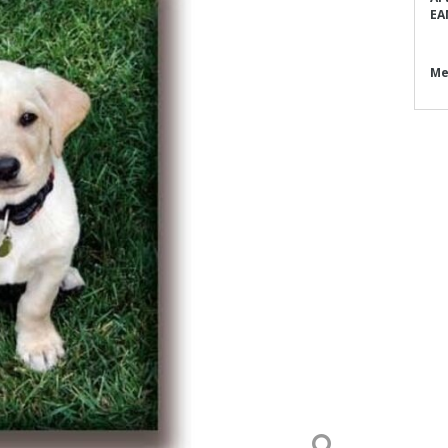
EA
Me