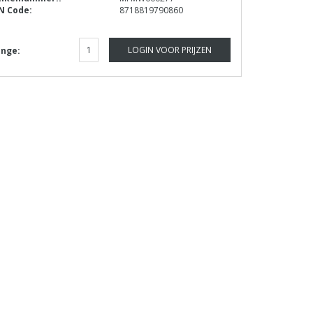
N Code:
8718819790860
LOGIN VOOR PRIJZEN
nge: