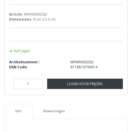
Article:
MFMW000282
Dimensions:
8 cm x 5.5 cm
Auf Lager
Artikelnummer::
MFMW000282
EAN Code:
8718819790914
LOGIN VOOR PRIJZEN
Info
Bewertungen