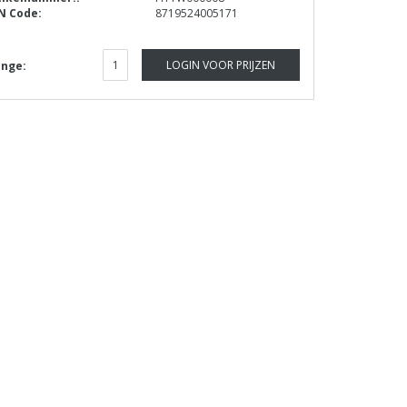
N Code:
8719524005171
LOGIN VOOR PRIJZEN
nge: