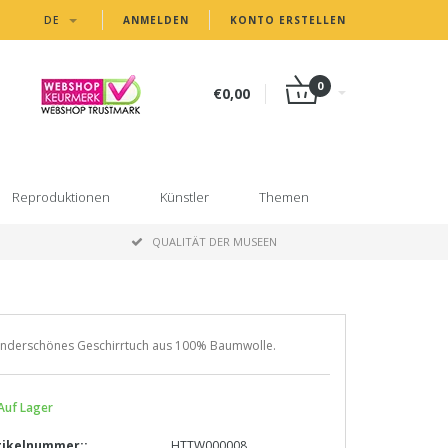
DE
ANMELDEN
KONTO ERSTELLEN
0
€0,00
Reproduktionen
Künstler
Themen
P
QUALITÄT DER MUSEEN
nderschönes Geschirrtuch aus 100% Baumwolle.
Auf Lager
tikelnummer::
HTTW000008