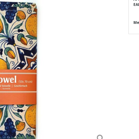
EA
Me