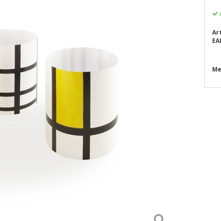
Ar
EA
Me