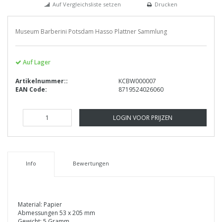
Auf Vergleichsliste setzen
Drucken
Museum Barberini Potsdam Hasso Plattner Sammlung
Auf Lager
Artikelnummer::
KCBW000007
EAN Code:
8719524026060
LOGIN VOOR PRIJZEN
Info
Bewertungen
Material: Papier
Abmessungen 53 x 205 mm
Gewicht: 5 Gramm