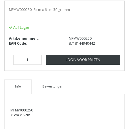
MFMW000250 6 cm x 6 cm 30 gramm
Auf Lager
Artikelnummer::
MFMW000250
EAN Code:
8718144940442
LOGIN VOOR PRIJZEN
Info
Bewertungen
MFMW000250
6 cm x 6 cm