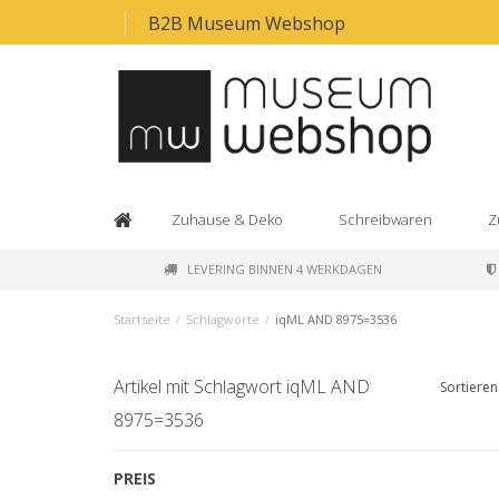
B2B Museum Webshop
Zuhause & Deko
Schreibwaren
Z
LEVERING BINNEN 4 WERKDAGEN
Startseite
/
Schlagworte
/
iqML AND 8975=3536
Artikel mit Schlagwort iqML AND
Sortieren
8975=3536
PREIS