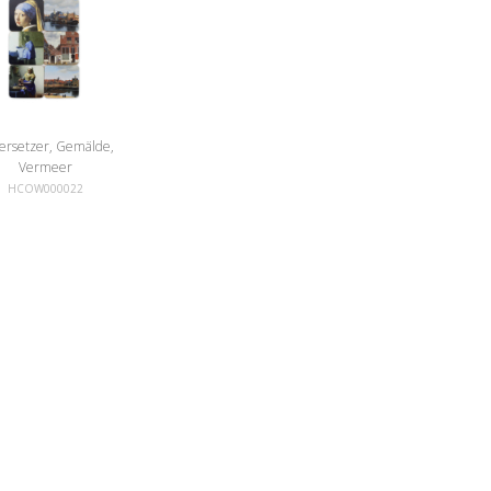
ersetzer, Gemälde,
Vermeer
HCOW000022