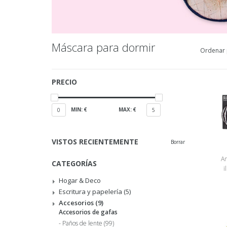
Máscara para dormir
Ordenar 
PRECIO
MIN: €
MAX: €
0
5
VISTOS RECIENTEMENTE
Borrar
An
CATEGORÍAS
i
Hogar & Deco
Escritura y papelería
(5)
Accesorios
(9)
Accesorios de gafas
Paños de lente
(99)