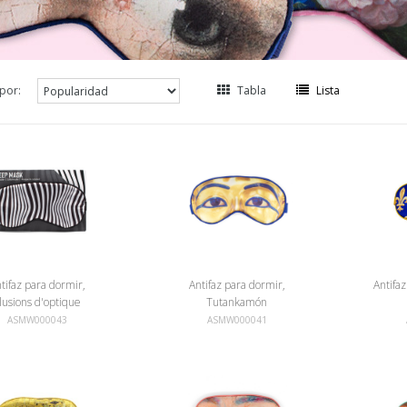
por:
Tabla
Lista
tifaz para dormir,
Antifaz para dormir,
Antifa
llusions d'optique
Tutankamón
ASMW000043
ASMW000041