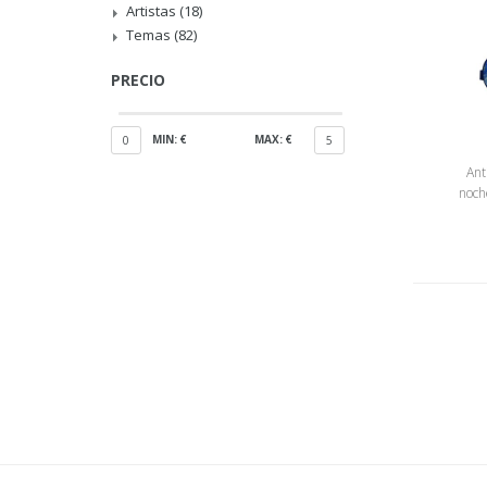
Artistas
(18)
Temas
(82)
PRECIO
MIN: €
MAX: €
0
5
Ant
noch