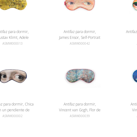
tifaz para dormir,
Antifaz para dormir,
Antifa
stav Klimt, Adele
James Ensor, Self-Portrait
Bloch-Bauer
with Masks
ASMW000013
ASMW000042
az para dormir, Chica
Antifaz para dormir,
Ant
n un pendiente de
Vincent van Gogh, Flor de
Vi
perlas, Vermeer
melocotón
"T
ASMW000002
ASMW000039