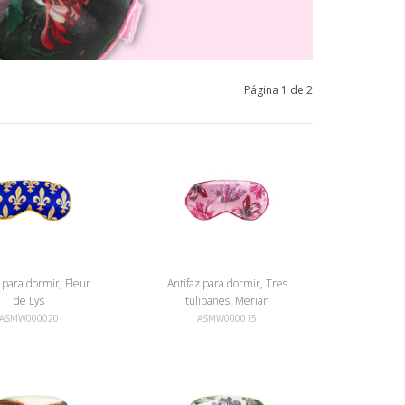
Página 1 de 2
z para dormir, Fleur
Antifaz para dormir, Tres
de Lys
tulipanes, Merian
ASMW000020
ASMW000015