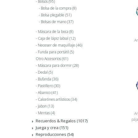
Bolsos
(95)
Bolsa de la compra
(8)
Bolsa plegable
(51)
Bolsas de mano
(37)
Máscara de la boca
(8)
Caja de lápiz labial
(12)
An
Neceser de maquillaje
(46)
Funda para portátil
(5)
Otro Accesorios
(61)
Máscara para dormir
(28)
Dedal
(5)
Bufanda
(36)
Pastillero
(30)
Abanico
(41)
Calcetines artísticos
(34)
Jabon
(13)
Mentas
(4)
An
pája
Recuerdos & Regalos
(1017)
Juega y crea
(151)
Reproducciones
(54)