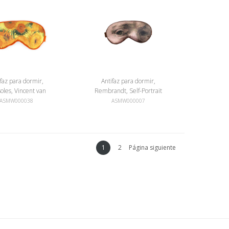
ifaz para dormir,
Antifaz para dormir,
soles, Vincent van
Rembrandt, Self-Portrait
Gogh
ASMW000038
ASMW000007
1
2
Página siguiente