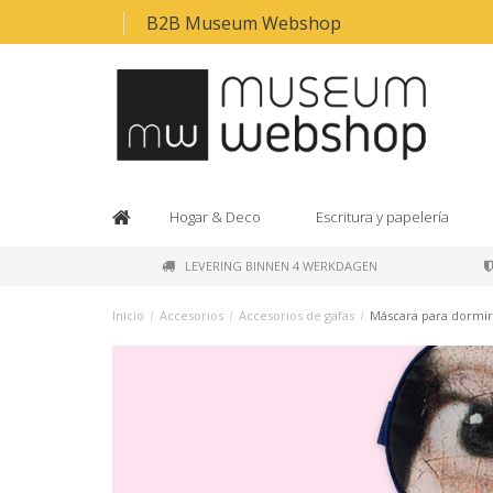
B2B Museum Webshop
Hogar & Deco
Escritura y papelería
LEVERING BINNEN 4 WERKDAGEN
Inicio
/
Accesorios
/
Accesorios de gafas
/
Máscara para dormir