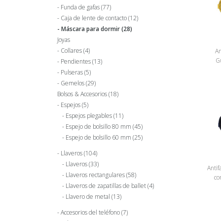
Funda de gafas
(77)
Caja de lente de contacto
(12)
Máscara para dormir
(28)
Joyas
Collares
(4)
An
Gu
Pendientes
(13)
Pulseras
(5)
Gemelos
(29)
Bolsos & Accesorios
(18)
Espejos
(5)
Espejos plegables
(11)
Espejo de bolsillo 80 mm
(45)
Espejo de bolsillo 60 mm
(25)
Llaveros
(104)
Llaveros
(33)
Antif
Llaveros rectangulares
(58)
co
Llaveros de zapatillas de ballet
(4)
Llavero de metal
(13)
Accesorios del teléfono
(7)