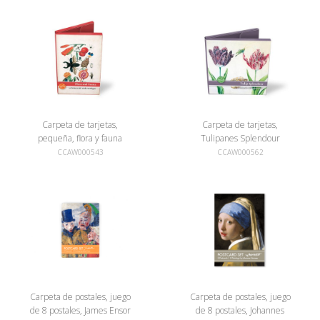
Carpeta de tarjetas,
Carpeta de tarjetas,
pequeña, flora y fauna
Tulipanes Splendour
CCAW000543
CCAW000562
Carpeta de postales, juego
Carpeta de postales, juego
de 8 postales, James Ensor
de 8 postales, Johannes