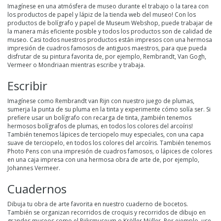
Imagínese en una atmósfera de museo durante el trabajo o la tarea con
los productos de papel y lápiz de la tienda web del museo! Con los
productos de bolígrafo y papel de Museum Webshop, puede trabajar de
la manera más eficiente posible y todos los productos son de calidad de
museo. Casi todos nuestros productos están impresos con una hermosa
impresión de cuadros famosos de antiguos maestros, para que pueda
disfrutar de su pintura favorita de, por ejemplo, Rembrandt, Van Gogh,
Vermeer o Mondriaan mientras escribe y trabaja.
Escribir
Imagínese como Rembrandt van Rijn con nuestro juego de plumas,
sumerja la punta de su pluma en la tinta y experimente cómo solía ser. Si
prefiere usar un bolígrafo con recarga de tinta, ¡también tenemos
hermosos bolígrafos de plumas, en todos los colores del arcoíris!
También tenemos lápices de terciopelo muy especiales, con una capa
suave de terciopelo, en todos los colores del arcoíris. También tenemos
Photo Pens con una impresión de cuadros famosos, o lápices de colores
en una caja impresa con una hermosa obra de arte de, por ejemplo,
Johannes Vermeer.
Cuadernos
Dibuja tu obra de arte favorita en nuestro cuaderno de bocetos.
También se organizan recorridos de croquis y recorridos de dibujo en
grandes museos como el Rijksmuseum o Kröller Müller. Por ejemplo, use