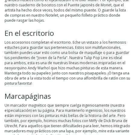
nuestro cuaderno de bocetos con el Puente japonés de Monet, que el
artista ha hecho doce veces, todos del mismo puente. O guarde la lista
de compras en nuestro Notelet, un pequeño folleto práctico donde
puede rasgar las hojas.
En el escritorio
Los accesorios completan el escritorio. Eche un vistazo a los hermosos
estuches para guardar sus pertenencias. Estos son multifuncionales,
también puedes usar esto como una bolsa de maquillaje o para guardar
tus pendientes de "Joven de la Perla". Nuestra Tulip Pop Line es ideal
para ambos, esta es una de nuestras líneas modernas inspiradas en el
neoyorquino Andy Warhol que hizo muchas pinturas de esta manera.
Mantenga todo su papeleo junto con nuestros pisapapeles. ¡O tenga una
obra de arte a la vista todo el tiempo con una alfombrilla de ratón con su
pintura favorita!
Marcapáginas
Un marcador magnético que siempre cuelga ingeniosamente (nuestra
especialización) en su página. Para mantenerlo ingenioso, los nuestros
están impresos con las pinturas más bellas de la historia del arte. Pero
también, por ejemplo, hicimos muchas fotos con Miffy de Dick Bruna de
Utrecht. Para aquellos que tienen dificultades para leer, hemos integrado
marcadores muy prácticos con una lupa, por ejemplo, mire esta variante