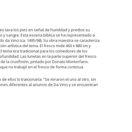
es lava los pies en señal de humildad y predice su
o y sangre. Esta escena bíblica se ha representado a
o da Vinci (ca. 1495/98). Su obra maestra se caracteriza
n artística del tema. El fresco mide 460 x 880 cm y
l tema era tradicional para los comedores de los
fundidad. Las lunetas en la parte superior del fresco
 de la crucifixión, pintado por Donato Montorfano.
que no trabajó en el fresco de forma continua.
 ellos lo traicionaría. “Se miraron el uno al otro, sin
iones diferentes al anuncio de Da Vinci y se encuentran