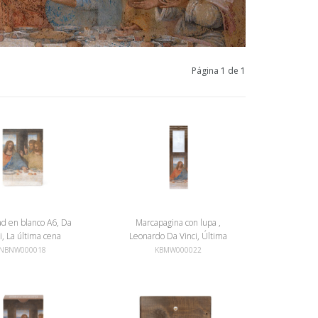
Página 1 de 1
d en blanco A6, Da
Marcapagina con lupa ,
i, La última cena
Leonardo Da Vinci, Última
cena
NBNW000018
KBMW000022