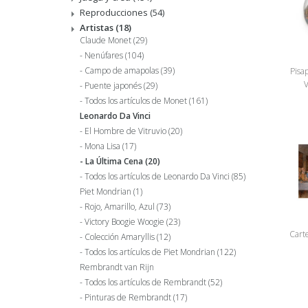
Reproducciones
(54)
Artistas
(18)
Claude Monet
(29)
Nenúfares
(104)
Campo de amapolas
(39)
Pisa
V
Puente japonés
(29)
Todos los artículos de Monet
(161)
Leonardo Da Vinci
El Hombre de Vitruvio
(20)
Mona Lisa
(17)
La Última Cena
(20)
Todos los artículos de Leonardo Da Vinci
(85)
Piet Mondrian
(1)
Rojo, Amarillo, Azul
(73)
Victory Boogie Woogie
(23)
Carte
Colección Amaryllis
(12)
Todos los artículos de Piet Mondrian
(122)
Rembrandt van Rijn
Todos los artículos de Rembrandt
(52)
Pinturas de Rembrandt
(17)