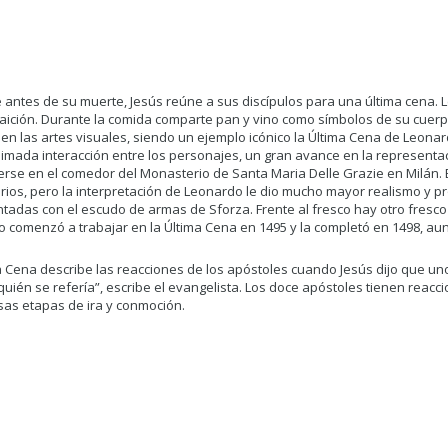
 antes de su muerte, Jesús reúne a sus discípulos para una última cena. L
raición. Durante la comida comparte pan y vino como símbolos de su cuerp
n las artes visuales, siendo un ejemplo icónico la Última Cena de Leonard
nimada interacción entre los personajes, un gran avance en la representació
rse en el comedor del Monasterio de Santa Maria Delle Grazie en Milán. E
ios, pero la interpretación de Leonardo le dio mucho mayor realismo y pro
ntadas con el escudo de armas de Sforza. Frente al fresco hay otro fresco
 comenzó a trabajar en la Última Cena en 1495 y la completó en 1498, aun
a Cena describe las reacciones de los apóstoles cuando Jesús dijo que uno de
quién se refería”, escribe el evangelista. Los doce apóstoles tienen reacc
sas etapas de ira y conmoción.