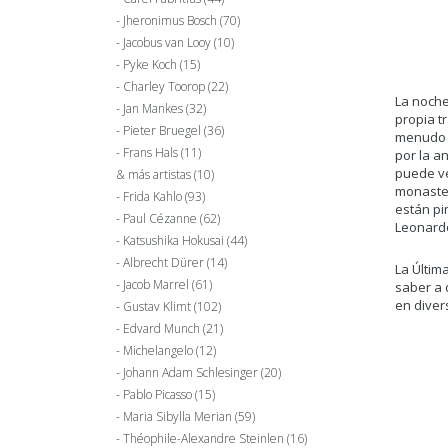
Jheronimus Bosch
(70)
Jacobus van Looy
(10)
Pyke Koch
(15)
Charley Toorop
(22)
La noche
Jan Mankes
(32)
propia t
Pieter Bruegel
(36)
menudo e
Frans Hals
(11)
por la a
puede ve
& más artistas
(10)
monaster
Frida Kahlo
(93)
están pi
Paul Cézanne
(62)
Leonardo
Katsushika Hokusai
(44)
Albrecht Dürer
(14)
La Últim
Jacob Marrel
(61)
saber a 
en diver
Gustav Klimt
(102)
Edvard Munch
(21)
Michelangelo
(12)
Johann Adam Schlesinger
(20)
Pablo Picasso
(15)
Maria Sibylla Merian
(59)
Théophile-Alexandre Steinlen
(16)