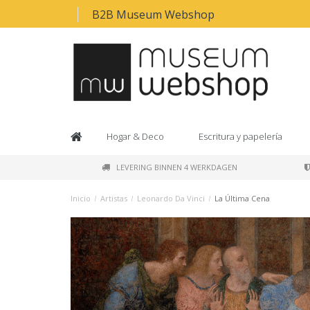
B2B Museum Webshop
Hogar & Deco
Escritura y papelería
LEVERING BINNEN 4 WERKDAGEN
Inicio
/
Artistas
/
Leonardo Da Vinci
/
La Última Cena