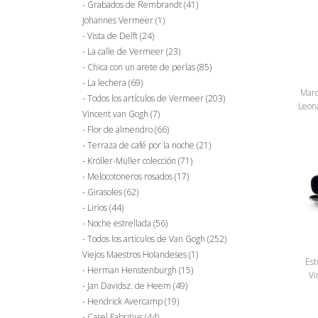
Grabados de Rembrandt
(41)
Johannes Vermeer
(1)
Vista de Delft
(24)
La calle de Vermeer
(23)
Chica con un arete de perlas
(85)
La lechera
(69)
Marc
Todos los artículos de Vermeer
(203)
Leona
Vincent van Gogh
(7)
Flor de almendro
(66)
Terraza de café por la noche
(21)
Kröller-Müller colección
(71)
Melocotoneros rosados
(17)
Girasoles
(62)
Lirios
(44)
Noche estrellada
(56)
Todos los artículos de Van Gogh
(252)
Viejos Maestros Holandeses
(1)
Est
Herman Henstenburgh
(15)
Vi
Jan Davidsz. de Heem
(49)
Hendrick Avercamp
(19)
Carel Fabritius
(44)