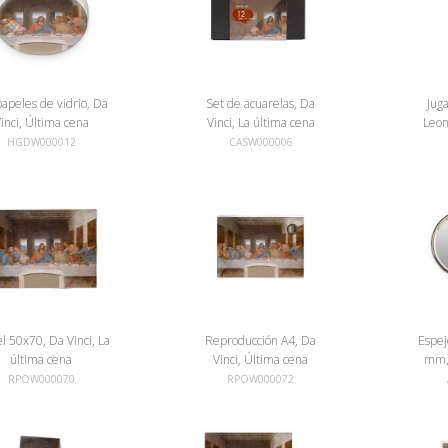
papeles de vidrio, Da
Set de acuarelas, Da
Juga
inci, Última cena
Vinci, La última cena
Leon
HGDW000012
CASW000006
l 50x70, Da Vinci, La
Reproducción A4, Da
Espej
última cena
Vinci, Última cena
mm, 
RPOW000070
RPOW000072