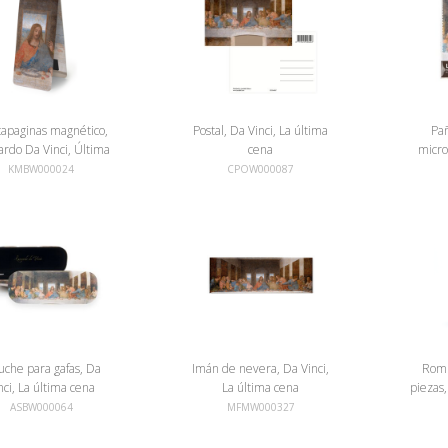
apaginas magnético,
Postal, Da Vinci, La última
Pa
rdo Da Vinci, Última
cena
micro
cena
Da Vi
KMBW000024
CPOW000087
uche para gafas, Da
Imán de nevera, Da Vinci,
Romp
nci, La última cena
La última cena
piezas,
ASBW000064
MFMW000327