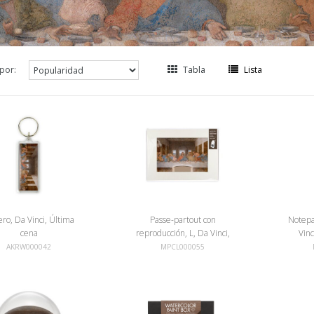
por:
Tabla
Lista
ero, Da Vinci, Última
Passe-partout con
Notepa
cena
reproducción, L, Da Vinci,
Vinc
La última cena
AKRW000042
MPCL000055