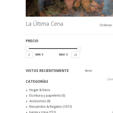
La Última Cena
Ordenar 
PRECIO
MIN: €
MAX: €
0
25
VISTOS RECIENTEMENTE
Borrar
Llav
CATEGORÍAS
Hogar & Deco
Escritura y papelería
(5)
Accesorios
(9)
Recuerdos & Regalos
(1017)
Juega y crea
(151)