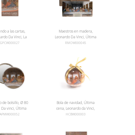
ndo a las cartas,
Maestros en madera,
ardo Da Vinci, La
Leonardo Da Vinci, Última
última cena
cena
GPCW000027
RMOW000045
o de bolsillo, Ø 80
Bola de navidad, Última
Da vinci, Última
cena, Leonardo da Vinci,
cena
irrompible
APMW000052
HCBW000003