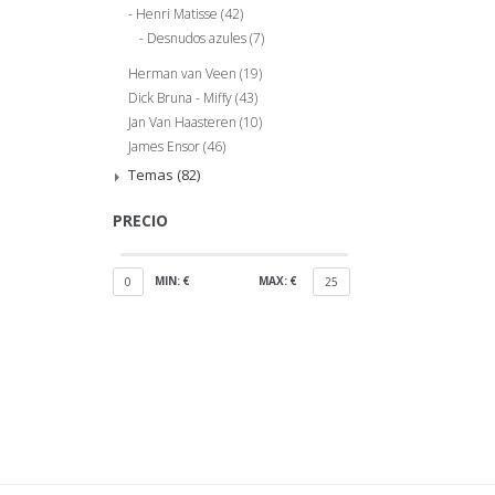
Henri Matisse
(42)
Desnudos azules
(7)
Herman van Veen
(19)
Dick Bruna - Miffy
(43)
Jan Van Haasteren
(10)
James Ensor
(46)
Temas
(82)
PRECIO
MIN: €
MAX: €
0
25