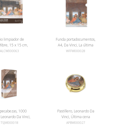
ño limpiador de
Funda portadocumentos,
fibre, 15 x 15 cm,
A4, Da Vinci, La última
nci, La última cena
cena
ALCW000063
WFFW000028
ecabezas, 1000
Pastillero, Leonardo Da
 Leonardo Da Vinci,
Vinci, Última cena
Última cena
TSJW000018
APBW000027