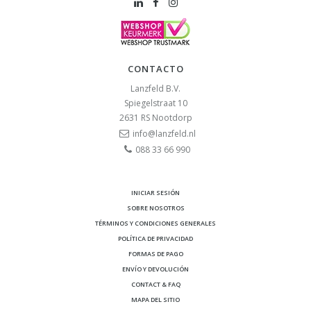
CONTACTO
Lanzfeld B.V.
Spiegelstraat 10
2631 RS
Nootdorp
info@lanzfeld.nl
088 33 66 990
INICIAR SESIÓN
SOBRE NOSOTROS
TÉRMINOS Y CONDICIONES GENERALES
POLÍTICA DE PRIVACIDAD
FORMAS DE PAGO
ENVÍO Y DEVOLUCIÓN
CONTACT & FAQ
MAPA DEL SITIO