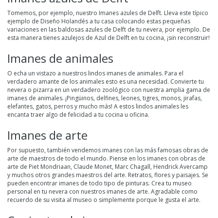
Tomemos, por ejemplo, nuestro
Imanes azules de Delft
. Lleva este típico
ejemplo de Diseño Holandés a tu casa colocando estas pequeñas
variaciones en las baldosas azules de Delft de tu nevera, por ejemplo. De
esta manera tienes azulejos de Azul de Delft en tu cocina, ¡sin reconstruir!
Imanes de animales
O echa un vistazo a nuestros lindos
imanes de animales
. Para el
verdadero amante de los animales esto es una necesidad. Convierte tu
nevera o pizarra en un verdadero zoológico con nuestra amplia gama de
imanes de animales. ¡Pingüinos, delfines, leones, tigres, monos, jirafas,
elefantes, gatos, perros y mucho más! A estos lindos animales les
encanta traer algo de felicidad a tu cocina u oficina.
Imanes de arte
Por supuesto, también vendemos imanes con las más famosas obras de
arte de maestros de todo el mundo. Piense en los imanes con obras de
arte de Piet Mondriaan, Claude Monet, Marc Chagall, Hendrick Avercamp
y muchos otros grandes maestros del arte. Retratos, flores y paisajes. Se
pueden encontrar imanes de todo tipo de pinturas. Crea tu museo
personal en tu nevera con nuestros
imanes de arte
. Agradable como
recuerdo de su visita al museo o simplemente porque le gusta el arte.