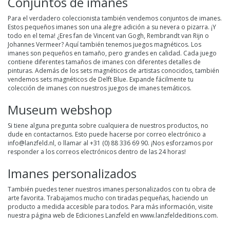
Conjuntos de imanes
Para el verdadero coleccionista también vendemos
conjuntos de imanes
.
Estos pequeños imanes son una alegre adición a su nevera o pizarra. ¡Y
todo en el tema! ¿Eres fan de Vincent van Gogh, Rembrandt van Rijn o
Johannes Vermeer? Aquí también tenemos juegos magnéticos. Los
imanes son pequeños en tamaño, pero grandes en calidad. Cada juego
contiene diferentes tamaños de imanes con diferentes detalles de
pinturas. Además de los sets magnéticos de artistas conocidos, también
vendemos sets magnéticos de Delft Blue. Expande fácilmente tu
colección de imanes con nuestros juegos de imanes temáticos.
Museum webshop
Si tiene alguna pregunta sobre cualquiera de nuestros productos, no
dude en contactarnos. Esto puede hacerse por correo electrónico a
info@lanzfeld.nl
, o llamar al +31 (0) 88 336 69 90. ¡Nos esforzamos por
responder a los correos electrónicos dentro de las 24 horas!
Imanes personalizados
También puedes tener nuestros imanes personalizados con tu obra de
arte favorita. Trabajamos mucho con tiradas pequeñas, haciendo un
producto a medida accesible para todos. Para más información, visite
nuestra página web de Ediciones Lanzfeld en
www.lanzfeldeditions.com.