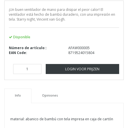
¡Un buen ventilador de mano para disipar el peor calor! El
ventilador está hecho de bambú duradero, con una impresión en
tela. Starry night, Vincent van Gogh.
Disponible
Número de artículo::
AFAW000005
EAN Code:
8719524015804
LOGIN VOOR PRIJZEN
Info
Opiniones
material: abanico de bambú con tela impresa en caja de cartón