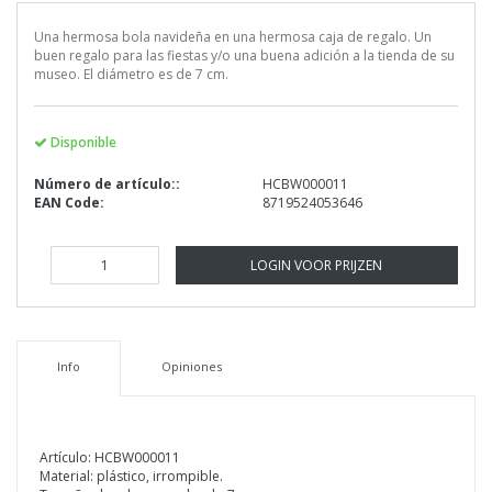
Una hermosa bola navideña en una hermosa caja de regalo. Un
buen regalo para las fiestas y/o una buena adición a la tienda de su
museo. El diámetro es de 7 cm.
Disponible
Número de artículo::
HCBW000011
EAN Code:
8719524053646
LOGIN VOOR PRIJZEN
Info
Opiniones
Artículo: HCBW000011
Material: plástico, irrompible.