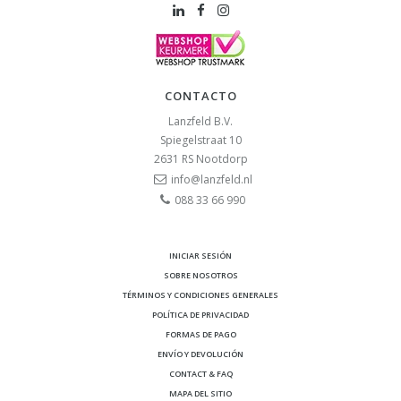
CONTACTO
Lanzfeld B.V.
Spiegelstraat 10
2631 RS
Nootdorp
info@lanzfeld.nl
088 33 66 990
INICIAR SESIÓN
SOBRE NOSOTROS
TÉRMINOS Y CONDICIONES GENERALES
POLÍTICA DE PRIVACIDAD
FORMAS DE PAGO
ENVÍO Y DEVOLUCIÓN
CONTACT & FAQ
MAPA DEL SITIO