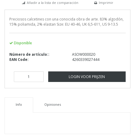
Añadir a la lista de comparación
Imprimir
Preciosos calcetines con una conocida obra de arte. 83% algodón,
15% poliamida, 2% elastan Size: EU 40-46, UK 6,5-611, US 9-13.5
Disponible
Número de artículo::
ASOW000020
EAN Code:
4260339027444
LOGIN VOOR PRIJZEN
Info
Opiniones