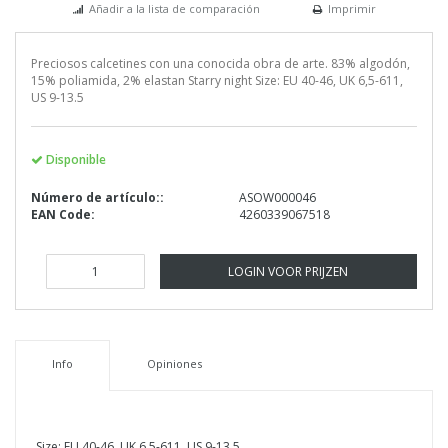
Añadir a la lista de comparación
Imprimir
Preciosos calcetines con una conocida obra de arte. 83% algodón,
15% poliamida, 2% elastan Starry night Size: EU 40-46, UK 6,5-611,
US 9-13.5
Disponible
Número de artículo::
ASOW000046
EAN Code:
4260339067518
LOGIN VOOR PRIJZEN
Info
Opiniones
Size: EU 40-46, UK 6,5-611, US 9-13.5