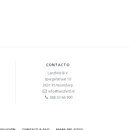
CONTACTO
Lanzfeld B.V.
Spiegelstraat 10
2631 RS
Nootdorp
info@lanzfeld.nl
088 33 66 990
VOLUCIÓN
CONTACT & FAQ
MAPA DEL SITIO