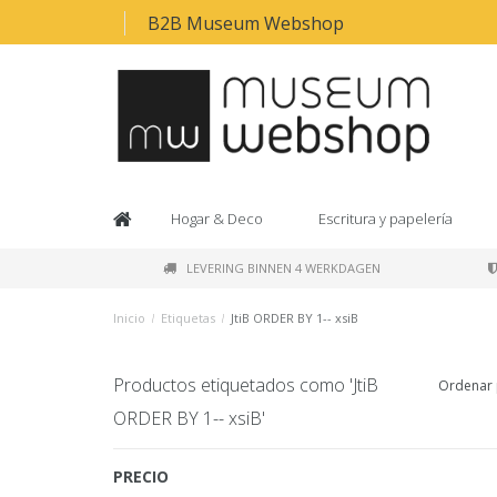
B2B Museum Webshop
Hogar & Deco
Escritura y papelería
LEVERING BINNEN 4 WERKDAGEN
Inicio
/
Etiquetas
/
JtiB ORDER BY 1-- xsiB
Productos etiquetados como 'JtiB
Ordenar 
ORDER BY 1-- xsiB'
PRECIO